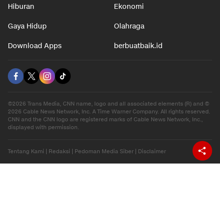
Hiburan
Ekonomi
Gaya Hidup
Olahraga
Download Apps
berbuatbaik.id
©2026 Trans Media, CNN name, logo and all associated elements (R) and ©
2026 Cable News Network, Inc. A Time Warner Company. All rights reserved.
CNN and the CNN logo are registered marks of Cable News Network, Inc.,
displayed with permission.
Tentang Kami
|
Redaksi
|
Pedoman Media Siber
|
Disclaimer