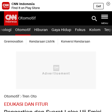
CNN Indonesia
Get
Find it on Play Store
Otomotif
MENU
knologi
Otomotif
Hiburan
Gaya Hidup
Fokus
Kolom
Terp
Grennovation
Kendaraan Listrik
Konversi Kendaraan
Otomotif
Tren Oto
EDUKASI DAN FITUR