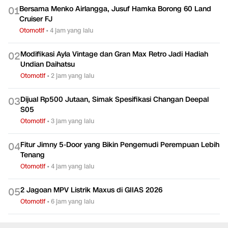
Bersama Menko Airlangga, Jusuf Hamka Borong 60 Land
0
1
Cruiser FJ
Otomotif
•
4 jam yang lalu
Modifikasi Ayla Vintage dan Gran Max Retro Jadi Hadiah
0
2
Undian Daihatsu
Otomotif
•
2 jam yang lalu
Dijual Rp500 Jutaan, Simak Spesifikasi Changan Deepal
0
3
S05
Otomotif
•
3 jam yang lalu
Fitur Jimny 5-Door yang Bikin Pengemudi Perempuan Lebih
0
4
Tenang
Otomotif
•
4 jam yang lalu
2 Jagoan MPV Listrik Maxus di GIIAS 2026
0
5
Otomotif
•
6 jam yang lalu