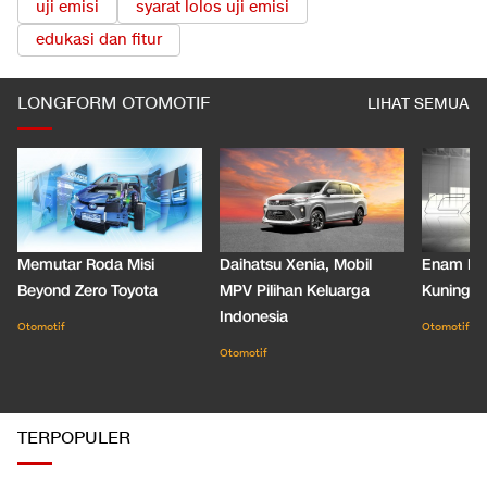
uji emisi
syarat lolos uji emisi
edukasi dan fitur
LONGFORM OTOMOTIF
LIHAT SEMUA
Memutar Roda Misi
Daihatsu Xenia, Mobil
Enam De
Beyond Zero Toyota
MPV Pilihan Keluarga
Kuning C
Indonesia
Otomotif
Otomotif
Otomotif
TERPOPULER