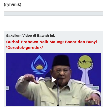
(ryh/mik)
Saksikan Video di Bawah Ini:
Curhat Prabowo Naik Maung: Bocor dan Bunyi
'Geredek-geredek'