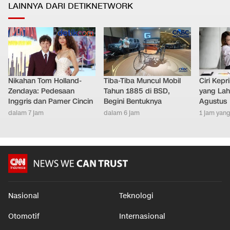
LAINNYA DARI DETIKNETWORK
Nikahan Tom Holland-
Tiba-Tiba Muncul Mobil
Ciri Kep
Zendaya: Pedesaan
Tahun 1885 di BSD,
yang Lahi
Inggris dan Pamer Cincin
Begini Bentuknya
Agustus
dalam 7 jam
dalam 6 jam
1 jam yang
Nasional
Teknologi
Otomotif
Internasional