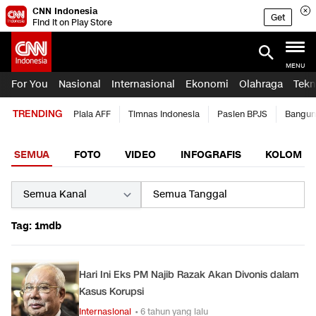
CNN Indonesia
Get
Find it on Play Store
MENU
For You
Nasional
Internasional
Ekonomi
Olahraga
Tekn
TRENDING
Piala AFF
Timnas Indonesia
Pasien BPJS
Bangun
SEMUA
FOTO
VIDEO
INFOGRAFIS
KOLOM
Tag: 1mdb
Hari Ini Eks PM Najib Razak Akan Divonis dalam
Kasus Korupsi
Internasional
• 6 tahun yang lalu