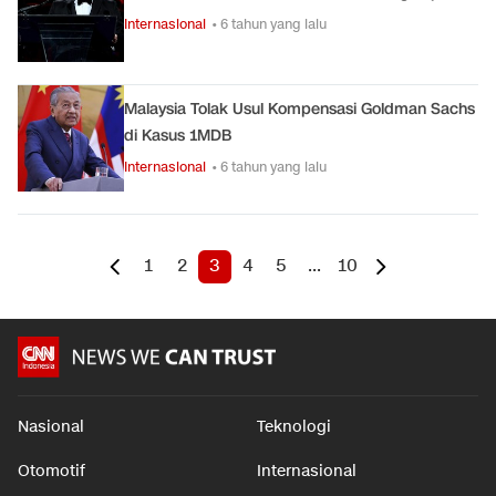
Internasional
• 6 tahun yang lalu
Malaysia Tolak Usul Kompensasi Goldman Sachs
di Kasus 1MDB
Internasional
• 6 tahun yang lalu
1
2
3
4
5
...
10
Nasional
Teknologi
Otomotif
Internasional