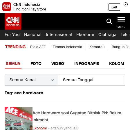
CNN Indonesia
Get
Find it on Play Store
MENU
For You
Nasional
Internasional
Ekonomi
Olahraga
Tekn
TRENDING
Piala AFF
Timnas Indonesia
Kemarau
Bangun Ba
SEMUA
FOTO
VIDEO
INFOGRAFIS
KOLOM
Tag: ace hardware
Ace Hardware soal Gugatan Ditolak PN: Belum
Inkracht
Ekonomi
• 4 tahun yang lalu