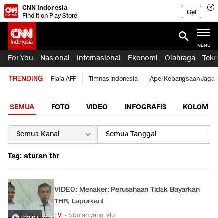
CNN Indonesia
Get
Find it on Play Store
MENU
For You
Nasional
Internasional
Ekonomi
Olahraga
Tekn
TRENDING
Piala AFF
Timnas Indonesia
Apel Kebangsaan Jaga 
SEMUA
FOTO
VIDEO
INFOGRAFIS
KOLOM
Tag: aturan thr
VIDEO: Menaker: Perusahaan Tidak Bayarkan
THR, Laporkan!
TV
• 5 bulan yang lalu
02:03