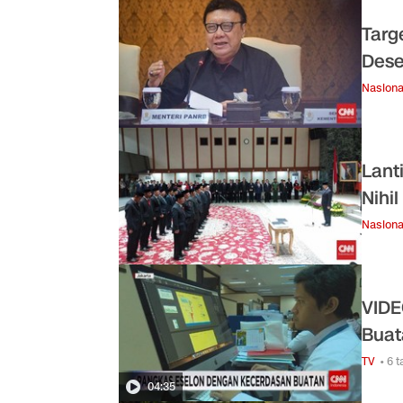
Targ
Des
Nasiona
Lant
Nihi
Nasiona
VIDE
Buat
TV
• 6 
04:35