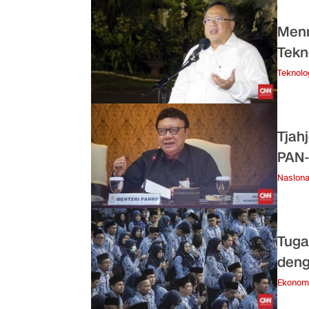
Menr
Tekn
Teknolo
Tjah
PAN
Nasiona
Tuga
deng
Ekonom