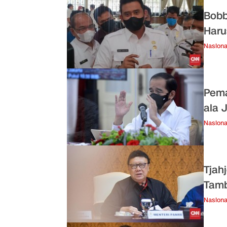
Bobb
Haru
Nasiona
Pema
ala 
Nasiona
Tjah
Tamb
Nasiona