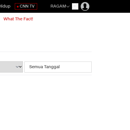
Hidup
CNN TV
RAGAM
What The Fact!