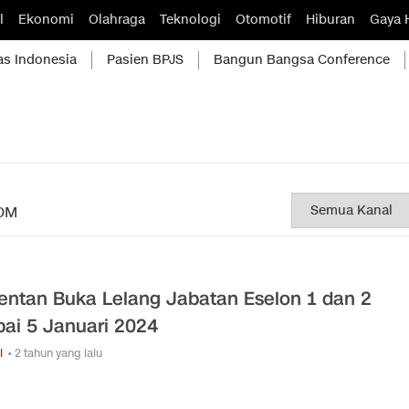
l
Ekonomi
Olahraga
Teknologi
Otomotif
Hiburan
Gaya 
as Indonesia
Pasien BPJS
Bangun Bangsa Conference
OM
ntan Buka Lelang Jabatan Eselon 1 dan 2
ai 5 Januari 2024
i
• 2 tahun yang lalu