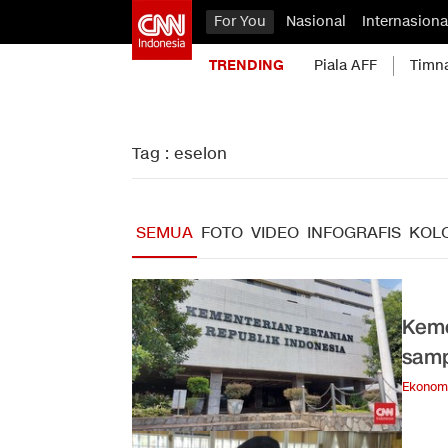
For You
Nasional
Internasiona
TRENDING
Piala AFF
Timn
Tag : eselon
SEMUA
FOTO
VIDEO
INFOGRAFIS
KOL
Keme
samp
Ekonom