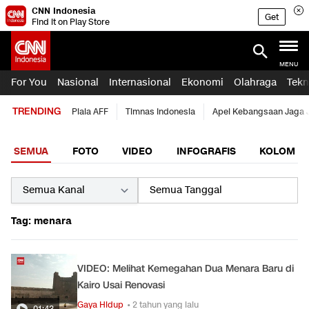
CNN Indonesia
Get
Find it on Play Store
MENU
For You
Nasional
Internasional
Ekonomi
Olahraga
Tekn
TRENDING
Piala AFF
Timnas Indonesia
Apel Kebangsaan Jaga 
SEMUA
FOTO
VIDEO
INFOGRAFIS
KOLOM
Tag: menara
VIDEO: Melihat Kemegahan Dua Menara Baru di
Kairo Usai Renovasi
Gaya Hidup
• 2 tahun yang lalu
01:43