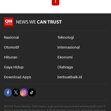
1
Nasional
Teknologi
Otomotif
Internasional
Hiburan
Ekonomi
Gaya Hidup
Olahraga
Download Apps
berbuatbaik.id
©2026 Trans Media, CNN name, logo and all associated elements (R) and ©
2026 Cable News Network, Inc. A Time Warner Company. All rights reserved.