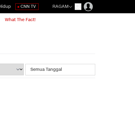
Hidup
CNN TV
RAGAM
What The Fact!