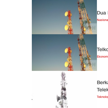
Dua 
Nasiona
Telk
Ekonom
Berk
Tele
Teknolo