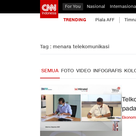
For You
Nasional
Internasiona
TRENDING
Piala AFF
Timn
Tag : menara telekomunikasi
SEMUA
FOTO
VIDEO
INFOGRAFIS
KOL
Telk
pada
Ekonom