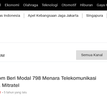
l
Ekonomi
Olahraga
Teknologi
Otomotif
Hiburan
Gaya 
as Indonesia
Apel Kebangsaan Jaga Jakarta
Singapura
OM
om Beri Modal 798 Menara Telekomunikasi
 Mitratel
i
• 5 tahun yang lalu