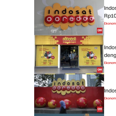
Indo
Rp10
Ekonom
Indo
deng
Ekonom
Indo
Ekonom