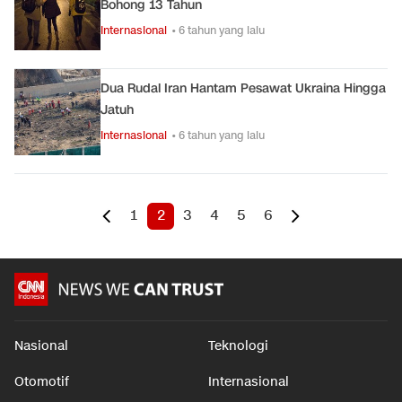
Bohong 13 Tahun
Internasional
• 6 tahun yang lalu
Dua Rudal Iran Hantam Pesawat Ukraina Hingga
Jatuh
Internasional
• 6 tahun yang lalu
1
2
3
4
5
6
Nasional
Teknologi
Otomotif
Internasional