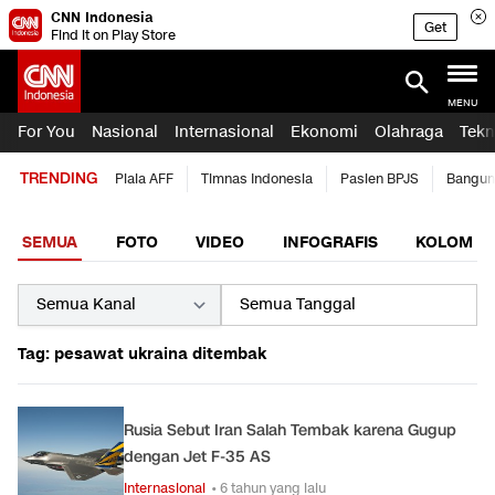
CNN Indonesia
Get
Find it on Play Store
MENU
For You
Nasional
Internasional
Ekonomi
Olahraga
Tekn
TRENDING
Piala AFF
Timnas Indonesia
Pasien BPJS
Bangun
SEMUA
FOTO
VIDEO
INFOGRAFIS
KOLOM
Tag: pesawat ukraina ditembak
Rusia Sebut Iran Salah Tembak karena Gugup
dengan Jet F-35 AS
Internasional
• 6 tahun yang lalu