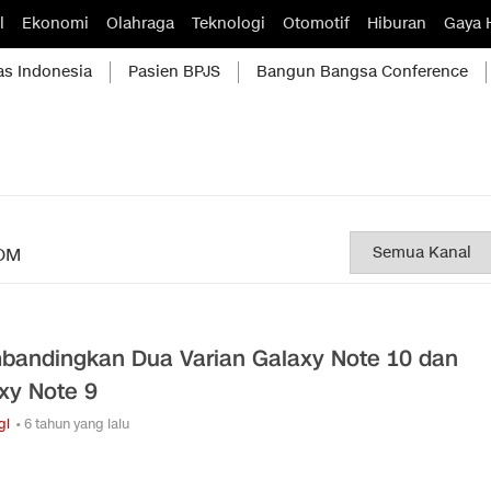
l
Ekonomi
Olahraga
Teknologi
Otomotif
Hiburan
Gaya 
as Indonesia
Pasien BPJS
Bangun Bangsa Conference
OM
andingkan Dua Varian Galaxy Note 10 dan
xy Note 9
gi
• 6 tahun yang lalu