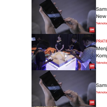
Sams
New 
Teknolo
PRAT
Menj
Komp
Teknolo
Sams
Teknolo