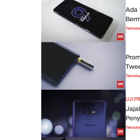
Ada 
Berm
Teknolo
Prom
Twee
Teknolo
UJI P
Jaja
Peny
Teknolo