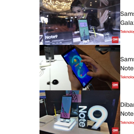
Sams
Gala
Teknolo
Sams
Note
Teknolo
Diba
Note
Teknolo