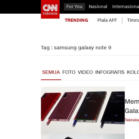
For You
Nasional
Internasiona
TRENDING
Piala AFF
Timn
Tag : samsung galaxy note 9
SEMUA
FOTO
VIDEO
INFOGRAFIS
KOL
Memb
Gala
Teknolo