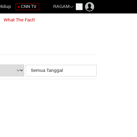
Hidup
CNN TV
RAGAM
What The Fact!