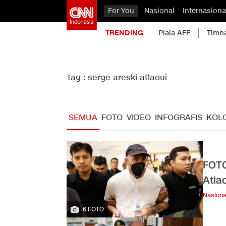
For You
Nasional
Internasiona
TRENDING
Piala AFF
Timn
Tag : serge areski atlaoui
SEMUA
FOTO
VIDEO
INFOGRAFIS
KOL
FOTO
Atla
Nasiona
6 FOTO