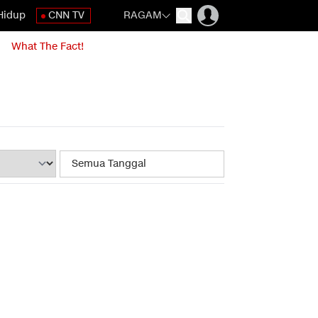
Hidup
CNN TV
RAGAM
What The Fact!