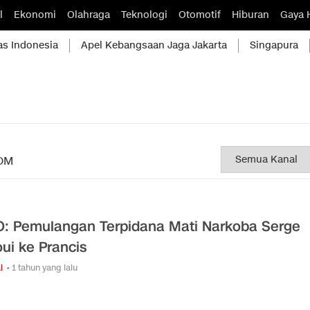
l
Ekonomi
Olahraga
Teknologi
Otomotif
Hiburan
Gaya 
as Indonesia
Apel Kebangsaan Jaga Jakarta
Singapura
OM
: Pemulangan Terpidana Mati Narkoba Serge
oui ke Prancis
l
• 1 tahun yang lalu