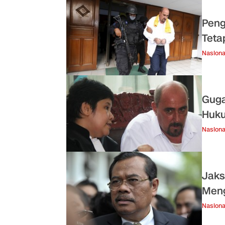
Peng
Teta
Nasiona
Guga
Huk
Nasiona
Jaks
Meng
Nasiona