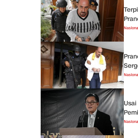
Terp
Pranc
Nasiona
Pran
Serg
Nasiona
Usai
Pemi
Nasiona