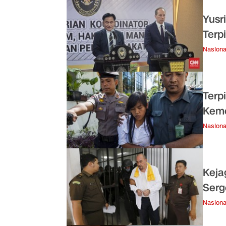
Yusr
Terp
Nasiona
Terp
Kem
Nasiona
Keja
Serg
Nasiona