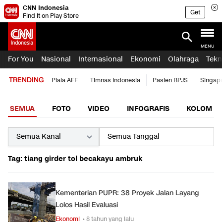
CNN Indonesia
Get
Find it on Play Store
MENU
For You
Nasional
Internasional
Ekonomi
Olahraga
Tekn
TRENDING
Piala AFF
Timnas Indonesia
Pasien BPJS
Singap
SEMUA
FOTO
VIDEO
INFOGRAFIS
KOLOM
Tag: tiang girder tol becakayu ambruk
Kementerian PUPR: 38 Proyek Jalan Layang
Lolos Hasil Evaluasi
Ekonomi
• 8 tahun yang lalu