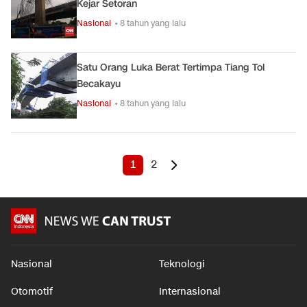
Kejar Setoran
Nasional
• 8 tahun yang lalu
Satu Orang Luka Berat Tertimpa Tiang Tol
Becakayu
Nasional
• 8 tahun yang lalu
1
2
Nasional
Teknologi
Otomotif
Internasional