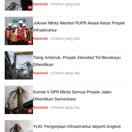
Nasional
• 8 tahun yang lalu
Jokowi Minta Menteri PUPR Awasi Ketat Proyek
Infrastruktur
Nasional
• 8 tahun yang lalu
Tiang Ambruk, Proyek
Elevated
Tol Becakayu
Dihentikan
Nasional
• 8 tahun yang lalu
Komisi V DPR Minta Semua Proyek Jalan
Dihentikan Sementara
Nasional
• 8 tahun yang lalu
YLKI: Pengerjaan Infrastruktur seperti Angkot