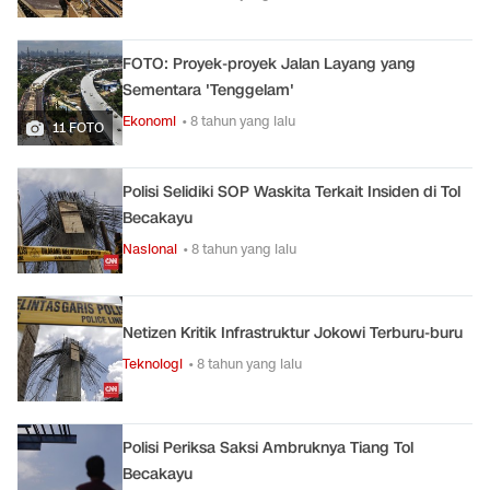
FOTO: Proyek-proyek Jalan Layang yang
Sementara 'Tenggelam'
Ekonomi
• 8 tahun yang lalu
11 FOTO
Polisi Selidiki SOP Waskita Terkait Insiden di Tol
Becakayu
Nasional
• 8 tahun yang lalu
Netizen Kritik Infrastruktur Jokowi Terburu-buru
Teknologi
• 8 tahun yang lalu
Polisi Periksa Saksi Ambruknya Tiang Tol
Becakayu