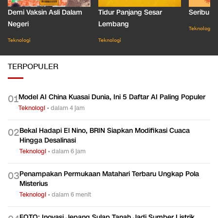
Demi Vaksin Asli Dalam
Tidur Panjang Sesar
Seribu J
Negeri
Lembang
Teknologi
Teknologi
Teknologi
TERPOPULER
Model AI China Kuasai Dunia, Ini 5 Daftar AI Paling Populer
0
1
Teknologi
•
dalam 4 jam
Bekal Hadapi El Nino, BRIN Siapkan Modifikasi Cuaca
0
2
Hingga Desalinasi
Teknologi
•
dalam 6 jam
Penampakan Permukaan Matahari Terbaru Ungkap Pola
0
3
Misterius
Teknologi
•
dalam 6 menit
FOTO: Inovasi Jepang Sulap Tanah Jadi Sumber Listrik