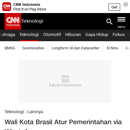
CNN Indonesia
Get
Find it on Play Store
Teknologi
MENU
lahraga
Teknologi
Otomotif
Hiburan
Gaya Hidup
Fokus
BMKG
Grennovation
Longform: AI dan Datacenter
El Nino
Ge
Teknologi
Lainnya
Wali Kota Brasil Atur Pemerintahan via