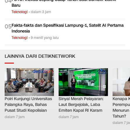
0
4
Baru
Teknologi
•
dalam 3 jam
Fakta-fakta dan Spesifikasi Lampung-1, Satelit AI Pertama
0
5
Indonesia
Teknologi
•
9 menit yang lalu
LAINNYA DARI DETIKNETWORK
Polri Kunjungi Universitas
Sinyal Merah Pelayaran:
Kenapa 
Palangka Raya, Bahas
Laut Bergejolak, Laba
Perempu
Pusat Studi Kepolisian
Emiten Kapal RI Karam
Menurun 
Tahun?
dalam 7 jam
dalam 7 jam
dalam 7 j