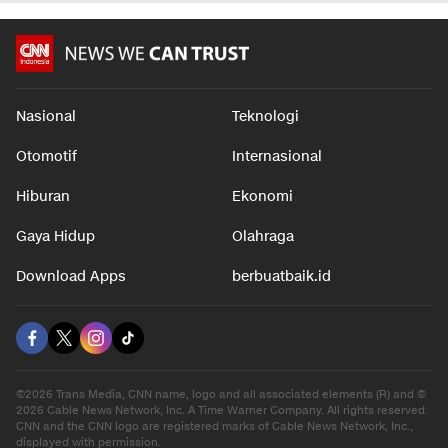
Nasional
Teknologi
Otomotif
Internasional
Hiburan
Ekonomi
Gaya Hidup
Olahraga
Download Apps
berbuatbaik.id
©2026 Trans Media, CNN name, logo and all associated elements (R) and ©
2026 Cable News Network, Inc. A Time Warner Company. All rights reserved.
CNN and the CNN logo are registered marks of Cable News Network, Inc.,
displayed with permission.