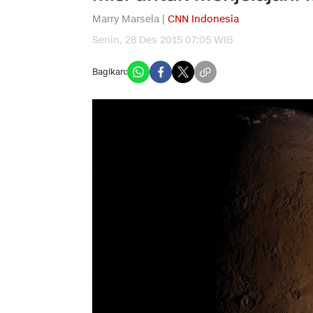
Marry Marsela |
CNN Indonesia
Senin, 28 Des 2015 07:05 WIB
Bagikan: