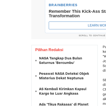
SCROLL TO CONTINUE
Pa
Pilihan Redaksi
ke
"
NASA Tangkap Dua Bulan
J
Saturnus 'Bercumbu'
S
di
Pesawat NASA Deteksi Objek
Misterius Dekat Neptunus
S
d
AS Kembali Kirimkan Kapsul
C
Kargo ke Luar Angkasa
g
a
me
Ada 'Tikus Raksasa' di Planet