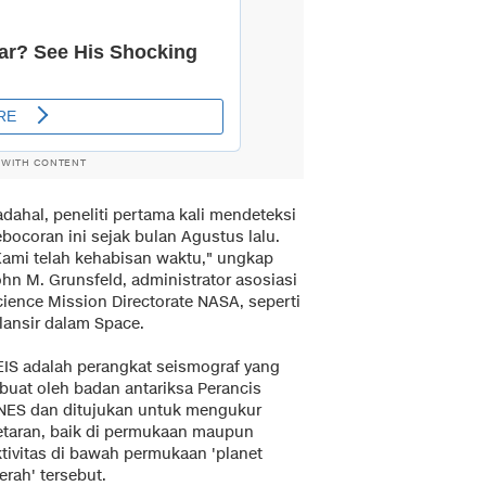
 WITH CONTENT
dahal, peneliti pertama kali mendeteksi
bocoran ini sejak bulan Agustus lalu.
Kami telah kehabisan waktu," ungkap
ohn M. Grunsfeld, administrator asosiasi
cience Mission Directorate NASA, seperti
lansir dalam Space.
EIS adalah perangkat seismograf yang
ibuat oleh badan antariksa Perancis
NES dan ditujukan untuk mengukur
etaran, baik di permukaan maupun
ktivitas di bawah permukaan 'planet
rah' tersebut.