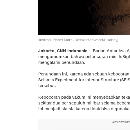
Ilustrasi Planet Mars (DasWortgewand/Pixabay)
Jakarta, CNN Indonesia
-- Badan Antariksa A
mengumumkan bahwa peluncuran misi InSight
mengalami penundaan.
Penundaan ini, karena ada sebuah kebocora
Seismic Experiment for Interior Structure (SE
tersebut.
Kebocoran pada vakum ini menyebabkan teka
sekitar dua per sepuluh milibar selama bebe
ini menjadi sia-sia karena tidak bisa digunaka
ADVERTISE