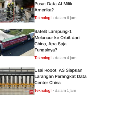
Pusat Data AI Milik
Amerika?
Teknologi
•
dalam 6 jam
Satelit Lampung-1
Meluncur ke Orbit dari
China, Apa Saja
Fungsinya?
Teknologi
•
dalam 4 jam
Usai Robot, AS Siapkan
Larangan Perangkat Data
Center China
Teknologi
•
dalam 1 jam