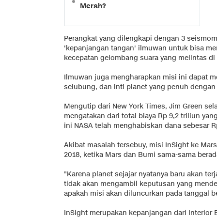
Merah?
Perangkat yang dilengkapi dengan 3 seismome
'kepanjangan tangan' ilmuwan untuk bisa me
kecepatan gelombang suara yang melintas di
Ilmuwan juga mengharapkan misi ini dapat m
selubung, dan inti planet yang penuh dengan s
Mengutip dari New York Times, Jim Green sela
mengatakan dari total biaya Rp 9,2 triliun ya
ini NASA telah menghabiskan dana sebesar Rp 7
Akibat masalah tersebuy, misi InSight ke Mar
2018, ketika Mars dan Bumi sama-sama berada 
"Karena planet sejajar nyatanya baru akan ter
tidak akan mengambil keputusan yang mend
apakah misi akan diluncurkan pada tanggal ber
InSight merupakan kepanjangan dari Interior E