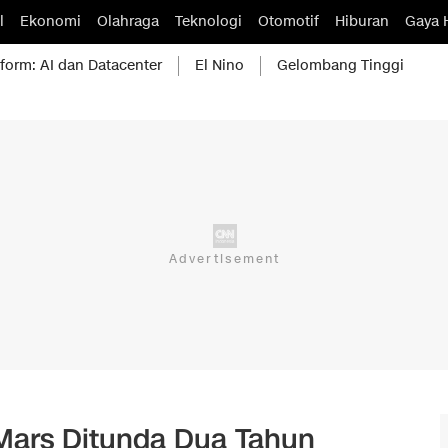
l
Ekonomi
Olahraga
Teknologi
Otomotif
Hiburan
Gaya 
form: AI dan Datacenter
El Nino
Gelombang Tinggi
 Mars Ditunda Dua Tahun