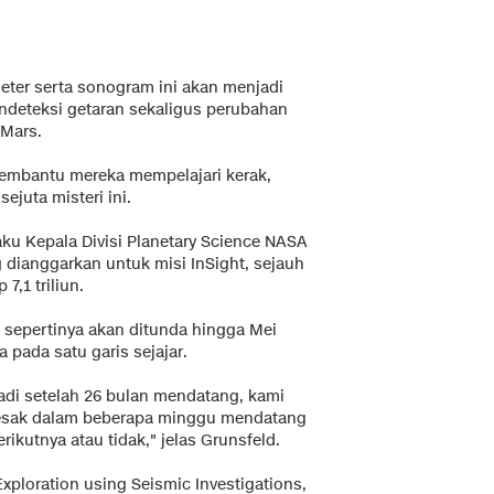
ter serta sonogram ini akan menjadi
ndeteksi getaran sekaligus perubahan
 Mars.
embantu mereka mempelajari kerak,
ejuta misteri ini.
ku Kepala Divisi Planetary Science NASA
ng dianggarkan untuk misi InSight, sejauh
,1 triliun.
s sepertinya akan ditunda hingga Mei
pada satu garis sejajar.
jadi setelah 26 bulan mendatang, kami
esak dalam beberapa minggu mendatang
ikutnya atau tidak," jelas Grunsfeld.
xploration using Seismic Investigations,