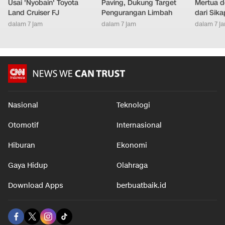
Kata Menko Airlangga
Sampah Plastik Jadi
Cara Men
Usai 'Nyobain' Toyota
Paving, Dukung Target
Mertua d
Land Cruiser FJ
Pengurangan Limbah
dari Sik
dalam 7 jam
dalam 7 jam
dalam 7 j
Nasional
Teknologi
Otomotif
Internasional
Hiburan
Ekonomi
Gaya Hidup
Olahraga
Download Apps
berbuatbaik.id