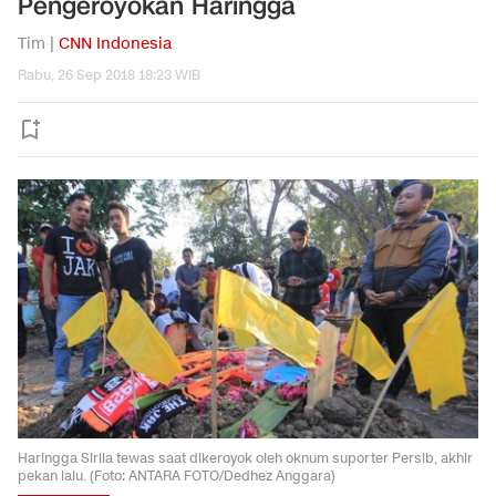
Pengeroyokan Haringga
Tim |
CNN Indonesia
Rabu, 26 Sep 2018 18:23 WIB
Haringga Sirila tewas saat dikeroyok oleh oknum suporter Persib, akhir
pekan lalu. (Foto: ANTARA FOTO/Dedhez Anggara)