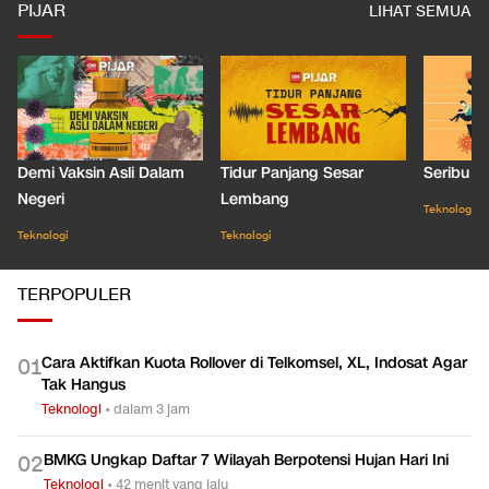
PIJAR
LIHAT SEMUA
Demi Vaksin Asli Dalam
Tidur Panjang Sesar
Seribu J
Negeri
Lembang
Teknologi
Teknologi
Teknologi
TERPOPULER
Cara Aktifkan Kuota Rollover di Telkomsel, XL, Indosat Agar
0
1
Tak Hangus
Teknologi
•
dalam 3 jam