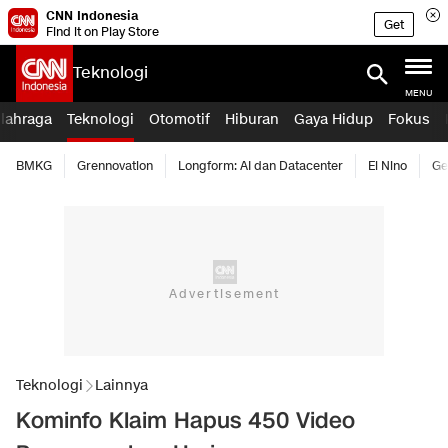
CNN Indonesia
Get
Find it on Play Store
Teknologi
MENU
lahraga
Teknologi
Otomotif
Hiburan
Gaya Hidup
Fokus
BMKG
Grennovation
Longform: AI dan Datacenter
El Nino
Ge
Teknologi
Lainnya
Kominfo Klaim Hapus 450 Video