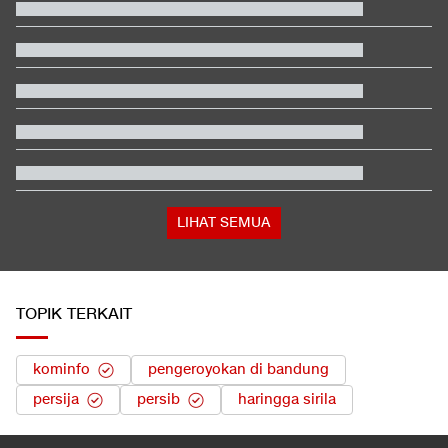
Terbanyak dalam Sejarah, 3.323 Warga India Diusir dari
Kanada
Jadwal Siaran Langsung Veda Ega di Moto3 Inggris 2026
Xabi Alonso dan Amorim Terpukau Atmosfer GBK
EDUSPORTS: Beda Piala AFF dengan FIFA ASEAN Cup
Video Mesum 'Yang Wis Yang' Banyuwangi, Pemeran Pria Jadi
Tersangka
Hashim Djojohadikusumo Kukuhkan 20 Ormas Baru Kawal
Program Pemerintah
LIHAT SEMUA
TOPIK TERKAIT
kominfo
pengeroyokan di bandung
persija
persib
haringga sirila