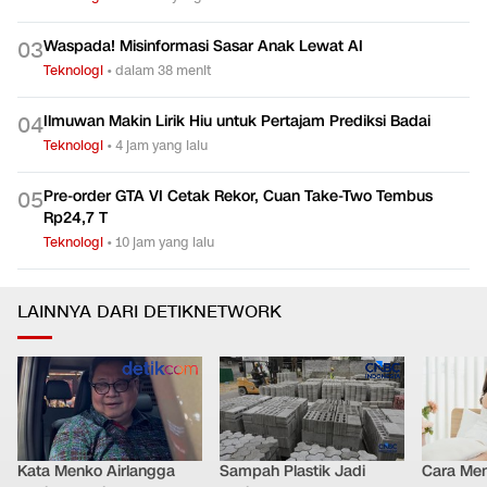
BMKG Ungkap Daftar 7 Wilayah Berpotensi Hujan Hari Ini
0
2
Teknologi
•
42 menit yang lalu
Waspada! Misinformasi Sasar Anak Lewat AI
0
3
Teknologi
•
dalam 38 menit
Ilmuwan Makin Lirik Hiu untuk Pertajam Prediksi Badai
0
4
Teknologi
•
4 jam yang lalu
Pre-order GTA VI Cetak Rekor, Cuan Take-Two Tembus
0
5
Rp24,7 T
Teknologi
•
10 jam yang lalu
LAINNYA DARI DETIKNETWORK