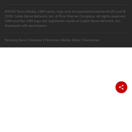
©2026 Trans Media, CNN name, logo and all associated elements (R) and ©
2026 Cable News Network, Inc. A Time Warner Company. All rights reserved.
CNN and the CNN logo are registered marks of Cable News Network, Inc.,
displayed with permission.
Tentang Kami
|
Redaksi
|
Pedoman Media Siber
|
Disclaimer