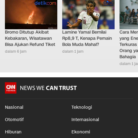
Bromo Ditutup Akibat
Lamine Yamal Bernilai
Cara Men
Kebakaran, Wisatawan
Rp8,9 T, Kenapa Pemain
yang Ene
Bisa Ajukan Refund Tiket
Bola Muda Mahal?
Terkuras
Orang ya
dalam 6 jam
dalam 1 jam
Bahagia
dalam 1 j
Nasional
Teknologi
Otomotif
Internasional
Hiburan
Ekonomi