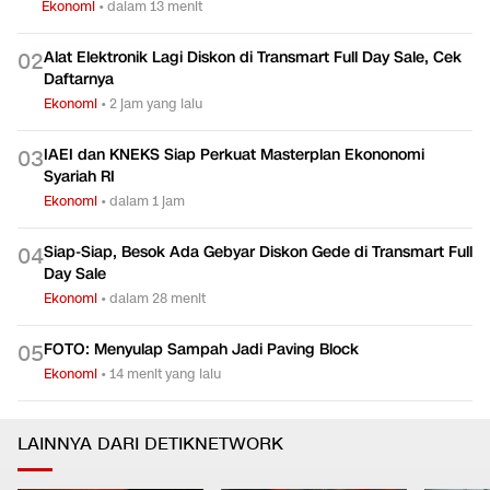
Ekonomi
•
dalam 13 menit
Alat Elektronik Lagi Diskon di Transmart Full Day Sale, Cek
0
2
Daftarnya
Ekonomi
•
2 jam yang lalu
IAEI dan KNEKS Siap Perkuat Masterplan Ekononomi
0
3
Syariah RI
Ekonomi
•
dalam 1 jam
Siap-Siap, Besok Ada Gebyar Diskon Gede di Transmart Full
0
4
Day Sale
Ekonomi
•
dalam 28 menit
FOTO: Menyulap Sampah Jadi Paving Block
0
5
Ekonomi
•
14 menit yang lalu
LAINNYA DARI DETIKNETWORK