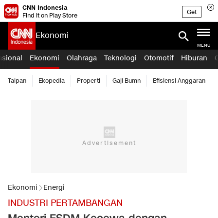
CNN Indonesia
Get
Find it on Play Store
Ekonomi
MENU
asional
Ekonomi
Olahraga
Teknologi
Otomotif
Hiburan
Taipan
Ekopedia
Properti
Gaji Bumn
Efisiensi Anggaran
Ekonomi
Energi
INDUSTRI PERTAMBANGAN