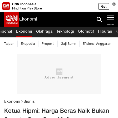
CNN Indonesia
Get
Find it on Play Store
Ekonomi
MENU
asional
Ekonomi
Olahraga
Teknologi
Otomotif
Hiburan
Taipan
Ekopedia
Properti
Gaji Bumn
Efisiensi Anggaran
Ekonomi
Bisnis
Ketua Hipmi: Harga Beras Naik Bukan