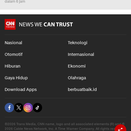
dalam 6 jam
Nasional
Teknologi
Otomotif
Internasional
Hiburan
Ekonomi
Gaya Hidup
Olahraga
Download Apps
berbuatbaik.id
©2026 Trans Media, CNN name, logo and all associated elements (R) and ©
2026 Cable News Network, Inc. A Time Warner Company. All rights reserved.