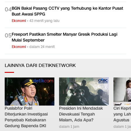
BGN Bakal Pasang CCTV yang Terhubung ke Kantor Pusat
0
4
Buat Awasi SPPG
Ekonomi
•
43 menit yang lalu
Freeport Pastikan Smelter Manyar Gresik Produksi Lagi
0
5
Mulai September
Ekonomi
•
dalam 24 menit
LAINNYA DARI DETIKNETWORK
Puslabfor Polri
Presiden Ini Mendadak
Ciri Kep
Diterjunkan Investigasi
Dievakuasi Tengah
yang Lahi
Penyebab Kebakaran
Malam, Ada Apa?
Agustus
Gedung Bapenda DKI
dalam 1 jam
dalam 1 j