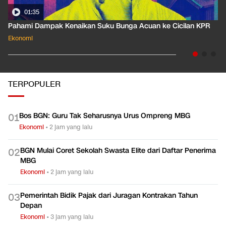
01:35
Pahami Dampak Kenaikan Suku Bunga Acuan ke Cicilan KPR
Ekonomi
TERPOPULER
Bos BGN: Guru Tak Seharusnya Urus Ompreng MBG
0
1
Ekonomi
•
2 jam yang lalu
BGN Mulai Coret Sekolah Swasta Elite dari Daftar Penerima
0
2
MBG
Ekonomi
•
2 jam yang lalu
Pemerintah Bidik Pajak dari Juragan Kontrakan Tahun
0
3
Depan
Ekonomi
•
3 jam yang lalu