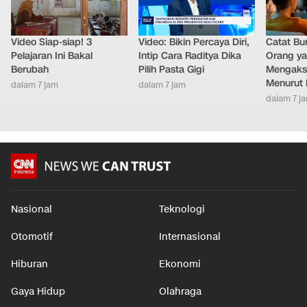
Video Siap-siap! 3
Video: Bikin Percaya Diri,
Catat Bun
Pelajaran Ini Bakal
Intip Cara Raditya Dika
Orang y
Berubah
Pilih Pasta Gigi
Mengakse
Menurut 
dalam 7 jam
dalam 7 jam
dalam 7 j
Nasional
Teknologi
Otomotif
Internasional
Hiburan
Ekonomi
Gaya Hidup
Olahraga