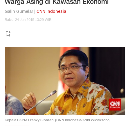
Warga Asing di Kawasan Ekonomi
Galih Gumelar |
CNN Indonesia
Rabu, 24 Jun 2015 13:29 WIB
Kepala BKPM Franky Sibarani (CNN Indonesia/Adhi Wicaksono)