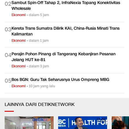
Sambut Spin-Off Tahap 2, InfraNexia Topang Konektivitas
0
2
Wholesale
Ekonomi
•
dalam 5 jam
Kereta Trans Sumatra Dilirik KAI, China-Rusia Minati Trans
0
3
Kalimantan
Ekonomi
•
dalam 1 jam
Perajin Pohon Pinang di Tangerang Kebanjiran Pesanan
0
4
Jelang HUT ke-81
Ekonomi
•
dalam 3 jam
Bos BGN: Guru Tak Seharusnya Urus Ompreng MBG
0
5
Ekonomi
•
10 jam yang lalu
LAINNYA DARI DETIKNETWORK