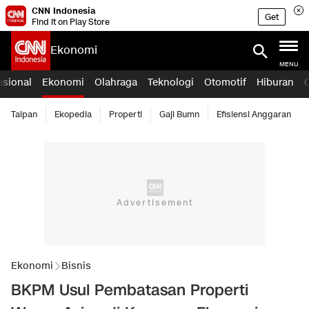
CNN Indonesia
Get
Find it on Play Store
Ekonomi
MENU
asional
Ekonomi
Olahraga
Teknologi
Otomotif
Hiburan
Taipan
Ekopedia
Properti
Gaji Bumn
Efisiensi Anggaran
Ekonomi
Bisnis
BKPM Usul Pembatasan Properti