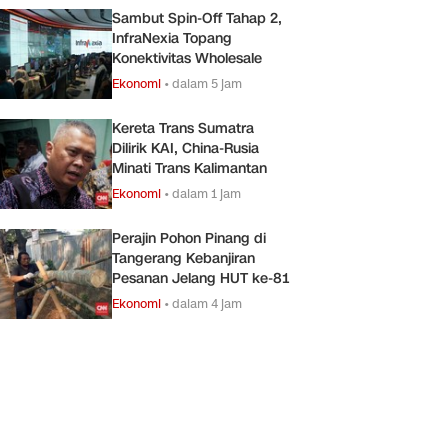
Sambut Spin-Off Tahap 2,
InfraNexia Topang
Konektivitas Wholesale
Ekonomi
•
dalam 5 jam
Kereta Trans Sumatra
Dilirik KAI, China-Rusia
Minati Trans Kalimantan
Ekonomi
•
dalam 1 jam
Perajin Pohon Pinang di
Tangerang Kebanjiran
Pesanan Jelang HUT ke-81
Ekonomi
•
dalam 4 jam