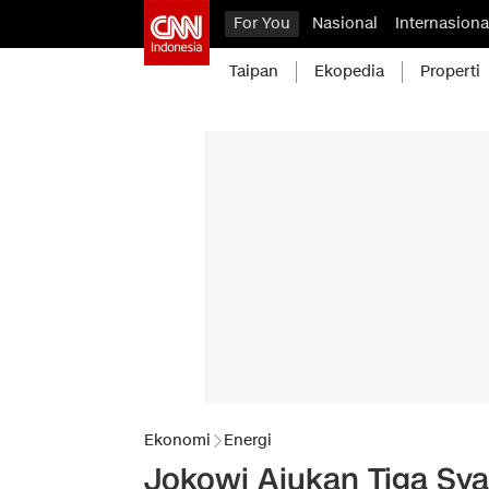
For You
Nasional
Internasiona
Taipan
Ekopedia
Properti
Ekonomi
Energi
Jokowi Ajukan Tiga Sya