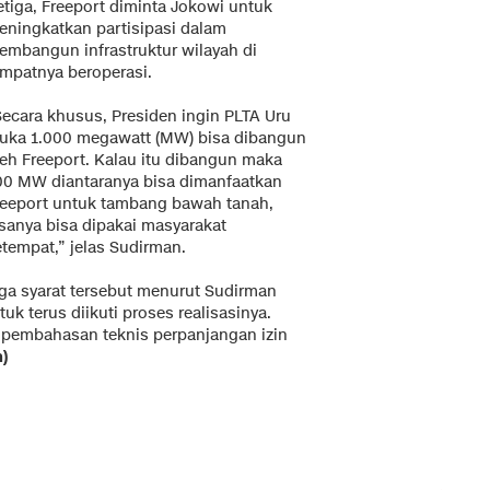
etiga, Freeport diminta Jokowi untuk
eningkatkan partisipasi dalam
embangun infrastruktur wilayah di
empatnya beroperasi.
Secara khusus, Presiden ingin PLTA Uru
uka 1.000 megawatt (MW) bisa dibangun
leh Freeport. Kalau itu dibangun maka
00 MW diantaranya bisa dimanfaatkan
reeport untuk tambang bawah tanah,
isanya bisa dipakai masyarakat
etempat,” jelas Sudirman.
iga syarat tersebut menurut Sudirman
k terus diikuti proses realisasinya.
a pembahasan teknis perpanjangan izin
n)