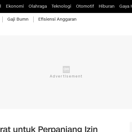
l
Ekonomi
Olahraga
Teknologi
Otomotif
Hiburan
Gaya 
Gaji Bumn
Efisiensi Anggaran
rat untuk Perpanjang Izin