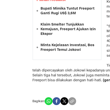
K
m
Bupati Mimika Tuntut Freeport
m
Ganti Rugi US$ 3,6M
t
Klaim Smelter Tunjukkan
“
Kemajuan, Freeport Ajukan Izin
M
Ekspor
o
4
Minta Kejelasan Investasi, Bos
F
Freeport Temui Jokowi
s
s
T
telah dipercayakan oleh Jokowi kepadanya untu
Selain tiga hal tersebut, Jokowi juga memint
Freeport bisa dilakukan dengan hati-hati.
(ge
Bagikan: