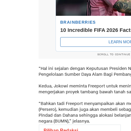
SCROLL TO CONTINUE
“Hal ini sejalan dengan Keputusan Presiden 
Pengelolaan Sumber Daya Alam Bagi Pemban
Kedua, Jokowi meminta Freeport untuk meni
mengerjakan proyek tambang bawah tanah samp
“Bahkan tadi Freeport menyampaikan akan mem
(Persero), kemudian juga akan membeli sebag
Pindad dan Dahana sehingga alokasi belanjan
negara (BUMN),” jelasnya.
Pilihan Redaksi