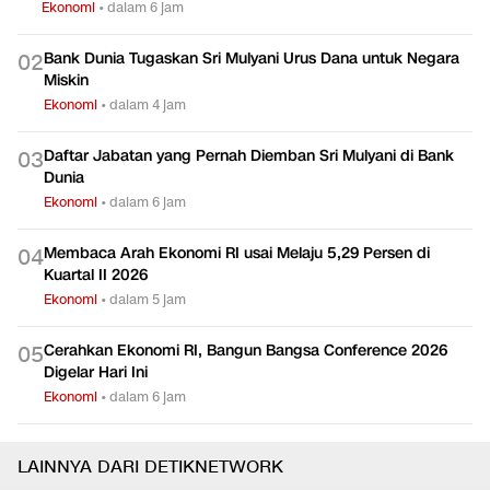
Ekonomi
•
dalam 6 jam
Bank Dunia Tugaskan Sri Mulyani Urus Dana untuk Negara
0
2
Miskin
Ekonomi
•
dalam 4 jam
Daftar Jabatan yang Pernah Diemban Sri Mulyani di Bank
0
3
Dunia
Ekonomi
•
dalam 6 jam
Membaca Arah Ekonomi RI usai Melaju 5,29 Persen di
0
4
Kuartal II 2026
Ekonomi
•
dalam 5 jam
Cerahkan Ekonomi RI, Bangun Bangsa Conference 2026
0
5
Digelar Hari Ini
Ekonomi
•
dalam 6 jam
LAINNYA DARI DETIKNETWORK