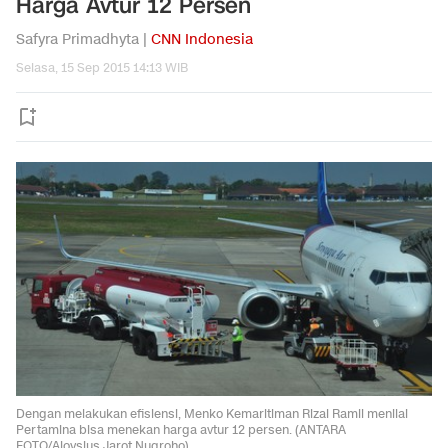
Harga Avtur 12 Persen
Safyra Primadhyta |
CNN Indonesia
Selasa, 15 Sep 2015 14:13 WIB
Dengan melakukan efisiensi, Menko Kemaritiman Rizal Ramli menilai
Pertamina bisa menekan harga avtur 12 persen. (ANTARA
FOTO/Aloysius Jarot Nugroho).