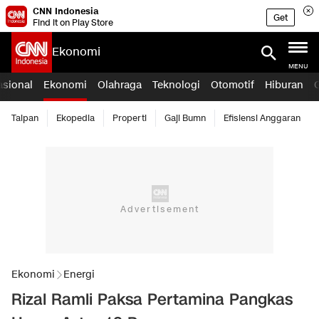
CNN Indonesia
Get
Find it on Play Store
Ekonomi
MENU
asional
Ekonomi
Olahraga
Teknologi
Otomotif
Hiburan
Taipan
Ekopedia
Properti
Gaji Bumn
Efisiensi Anggaran
Ekonomi
Energi
Rizal Ramli Paksa Pertamina Pangkas