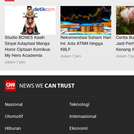
Studio BONES Kasih
Rekomendasi Saham Hari
Cerita B
Sinyal Adaptasi Manga
Ini: Ada ATNM hingga
Jadi Per
Horor Ciptaan Komikus
KBLF
Kenang 
My Hero Academia
dalam 7 jam
dalam 7 j
dalam 7 jam
Nasional
Teknologi
Otomotif
Internasional
Hiburan
Ekonomi