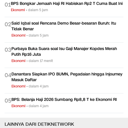
BPS Bongkar Jemaah Haji RI Habiskan Rp2 T Cuma Buat Ini
0
1
Ekonomi
•
dalam 5 jam
Said Iqbal soal Rencana Demo Besar-besaran Buruh: Itu
0
2
Tidak Benar
Ekonomi
•
dalam 5 jam
Purbaya Buka Suara soal Isu Gaji Manajer Kopdes Merah
0
3
Putih Rp16 Juta
Ekonomi
•
dalam 17 menit
Danantara Siapkan IPO BUMN, Pegadaian hingga Injourney
0
4
Masuk Daftar
Ekonomi
•
dalam 4 jam
BPS: Belanja Haji 2026 Sumbang Rp8,8 T ke Ekonomi RI
0
5
Ekonomi
•
dalam 4 jam
LAINNYA DARI DETIKNETWORK