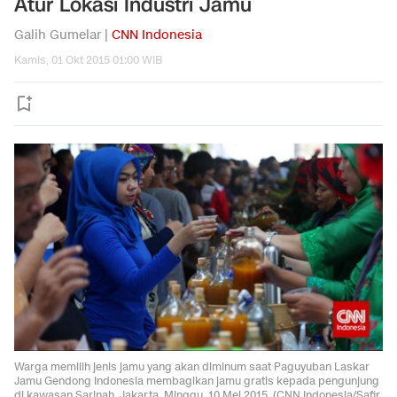
Atur Lokasi Industri Jamu
Galih Gumelar |
CNN Indonesia
Kamis, 01 Okt 2015 01:00 WIB
Warga memilih jenis jamu yang akan diminum saat Paguyuban Laskar
Jamu Gendong Indonesia membagikan jamu gratis kepada pengunjung
di kawasan Sarinah, Jakarta, Minggu, 10 Mei 2015. (CNN Indonesia/Safir