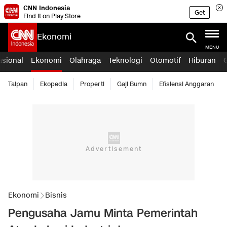
CNN Indonesia
Get
Find it on Play Store
Ekonomi
MENU
asional
Ekonomi
Olahraga
Teknologi
Otomotif
Hiburan
Taipan
Ekopedia
Properti
Gaji Bumn
Efisiensi Anggaran
Ekonomi
Bisnis
Pengusaha Jamu Minta Pemerintah