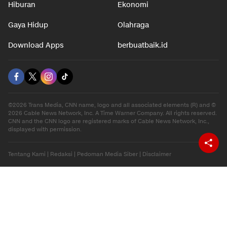
Hiburan
Ekonomi
Gaya Hidup
Olahraga
Download Apps
berbuatbaik.id
©2026 Trans Media, CNN name, logo and all associated elements (R) and ©
2026 Cable News Network, Inc. A Time Warner Company. All rights reserved.
CNN and the CNN logo are registered marks of Cable News Network, Inc.,
displayed with permission.
Tentang Kami
|
Redaksi
|
Pedoman Media Siber
|
Disclaimer