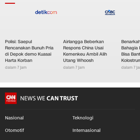
Polisi: Saepul
Airlangga Beberkan
Benarkah
Rencanakan Bunuh Pria
Respons China Usai
Bahagia 
di Depok demo Kuasai
Kemenkeu Ambil Alih
Bisa Ban
Harta Korban
Utang Whoosh
Kolostrum
dalam 7 jam
dalam 7 jam
dalam 7 j
Nasional
Teknologi
Otomotif
Internasional