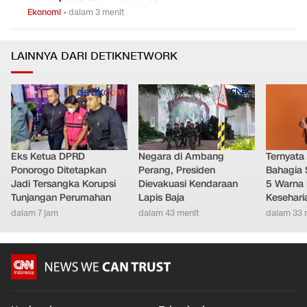
Ekonomi
•
dalam 3 menit
LAINNYA DARI DETIKNETWORK
Eks Ketua DPRD
Negara di Ambang
Ternyata
Ponorogo Ditetapkan
Perang, Presiden
Bahagia 
Jadi Tersangka Korupsi
Dievakuasi Kendaraan
5 Warna 
Tunjangan Perumahan
Lapis Baja
Kesehari
dalam 7 jam
dalam 43 menit
dalam 33 