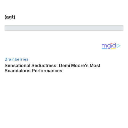
(agt)