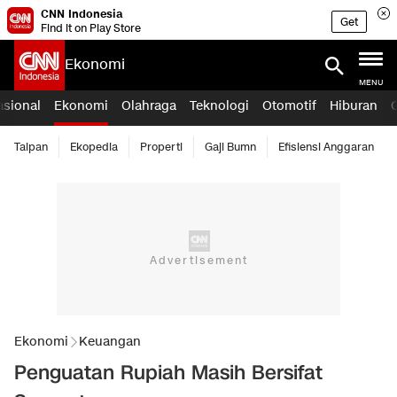
CNN Indonesia
Get
Find it on Play Store
Ekonomi
MENU
asional
Ekonomi
Olahraga
Teknologi
Otomotif
Hiburan
Taipan
Ekopedia
Properti
Gaji Bumn
Efisiensi Anggaran
Ekonomi
Keuangan
Penguatan Rupiah Masih Bersifat