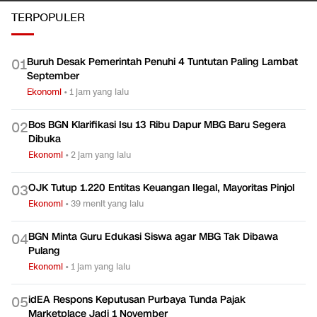
TERPOPULER
Buruh Desak Pemerintah Penuhi 4 Tuntutan Paling Lambat
0
1
September
Ekonomi
•
1 jam yang lalu
Bos BGN Klarifikasi Isu 13 Ribu Dapur MBG Baru Segera
0
2
Dibuka
Ekonomi
•
2 jam yang lalu
OJK Tutup 1.220 Entitas Keuangan Ilegal, Mayoritas Pinjol
0
3
Ekonomi
•
39 menit yang lalu
BGN Minta Guru Edukasi Siswa agar MBG Tak Dibawa
0
4
Pulang
Ekonomi
•
1 jam yang lalu
idEA Respons Keputusan Purbaya Tunda Pajak
0
5
Marketplace Jadi 1 November