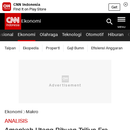
CNN Indonesia
Get
Find it on Play Store
Ekonomi
MENU
asional
Ekonomi
Olahraga
Teknologi
Otomotif
Hiburan
Taipan
Ekopedia
Properti
Gaji Bumn
Efisiensi Anggaran
Ekonomi
Makro
ANALISIS