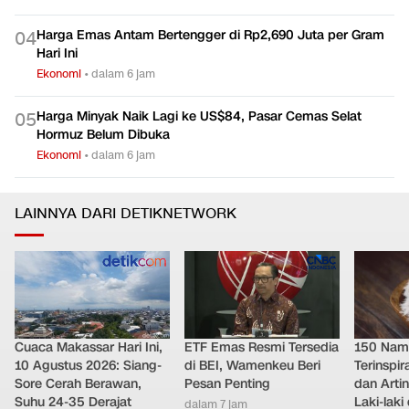
Harga Emas Antam Bertengger di Rp2,690 Juta per Gram
0
4
Hari Ini
Ekonomi
•
dalam 6 jam
Harga Minyak Naik Lagi ke US$84, Pasar Cemas Selat
0
5
Hormuz Belum Dibuka
Ekonomi
•
dalam 6 jam
LAINNYA DARI DETIKNETWORK
Cuaca Makassar Hari Ini,
ETF Emas Resmi Tersedia
150 Nam
10 Agustus 2026: Siang-
di BEI, Wamenkeu Beri
Terinspi
Sore Cerah Berawan,
Pesan Penting
dan Arti
Suhu 24-35 Derajat
Laki-lak
dalam 7 jam