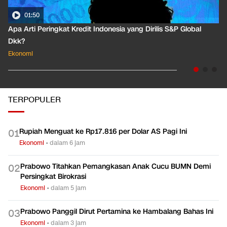
01:50
Apa Arti Peringkat Kredit Indonesia yang Dirilis S&P Global
Dkk?
Ekonomi
TERPOPULER
Rupiah Menguat ke Rp17.816 per Dolar AS Pagi Ini
0
1
Ekonomi
•
dalam 6 jam
Prabowo Titahkan Pemangkasan Anak Cucu BUMN Demi
0
2
Persingkat Birokrasi
Ekonomi
•
dalam 5 jam
Prabowo Panggil Dirut Pertamina ke Hambalang Bahas Ini
0
3
Ekonomi
•
dalam 3 jam