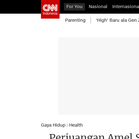
For You
Nasional
Internasiona
Parenting
'High' Baru ala Gen 
Gaya Hidup
Health
Perjuangan Amel S