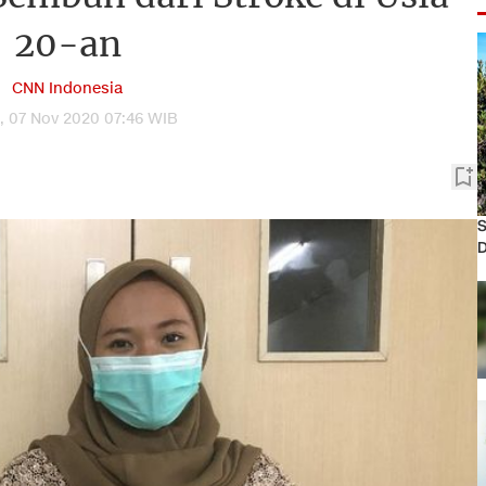
20-an
CNN Indonesia
, 07 Nov 2020 07:46 WIB
S
D