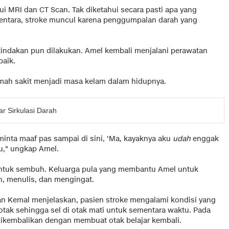
i MRI dan CT Scan. Tak diketahui secara pasti apa yang
ntara, stroke muncul karena penggumpalan darah yang
tindakan pun dilakukan. Amel kembali menjalani perawatan
baik.
rumah sakit menjadi masa kelam dalam hidupnya.
 Sirkulasi Darah
minta maaf pas sampai di sini, 'Ma, kayaknya aku
udah
enggak
u," ungkap Amel.
ntuk sembuh. Keluarga pula yang membantu Amel untuk
an, menulis, dan mengingat.
an Kemal menjelaskan, pasien stroke mengalami kondisi yang
tak sehingga sel di otak mati untuk sementara waktu. Pada
 dikembalikan dengan membuat otak belajar kembali.