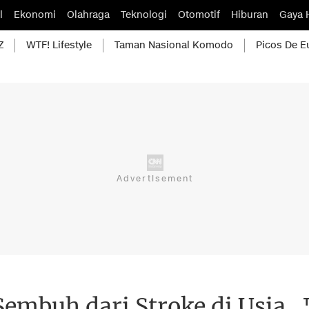
l
Ekonomi
Olahraga
Teknologi
Otomotif
Hiburan
Gaya 
Z
WTF! Lifestyle
Taman Nasional Komodo
Picos De E
embuh dari Stroke di Usia