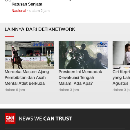
Ratusan Senjata
Nasional
•
dalam 2 jam
LAINNYA DARI DETIKNETWORK
Merdeka Master: Ajang
Presiden Ini Mendadak
Ciri Kep
Pembibitan dan Asah
Dievakuasi Tengah
yang Lahi
Mental Atlet Berkuda
Malam, Ada Apa?
Agustus
dalam 6 jam
dalam 3 jam
dalam 3 j