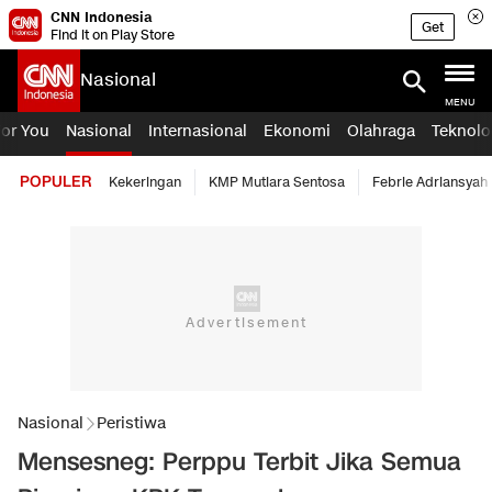
CNN Indonesia
Get
Find it on Play Store
Nasional
MENU
For You
Nasional
Internasional
Ekonomi
Olahraga
Teknolo
POPULER
Kekeringan
KMP Mutiara Sentosa
Febrie Adriansyah
Nasional
Peristiwa
Mensesneg: Perppu Terbit Jika Semua