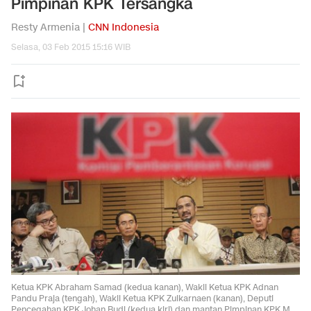
Pimpinan KPK Tersangka
Resty Armenia |
CNN Indonesia
Selasa, 03 Feb 2015 15:16 WIB
Ketua KPK Abraham Samad (kedua kanan), Wakil Ketua KPK Adnan
Pandu Praja (tengah), Wakil Ketua KPK Zulkarnaen (kanan), Deputi
Pencegahan KPK Johan Budi (kedua kiri) dan mantan Pimpinan KPK M.