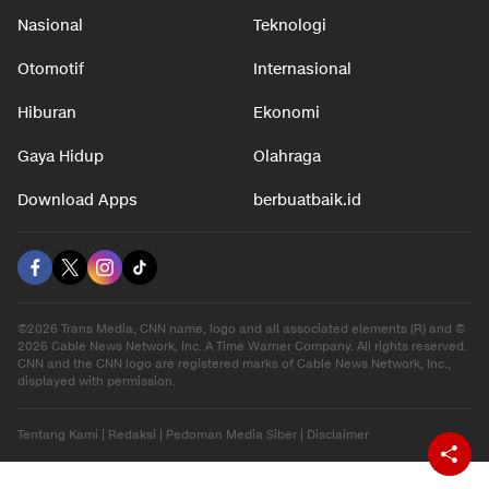
Nasional
Teknologi
Otomotif
Internasional
Hiburan
Ekonomi
Gaya Hidup
Olahraga
Download Apps
berbuatbaik.id
©2026 Trans Media, CNN name, logo and all associated elements (R) and ©
2026 Cable News Network, Inc. A Time Warner Company. All rights reserved.
CNN and the CNN logo are registered marks of Cable News Network, Inc.,
displayed with permission.
Tentang Kami
|
Redaksi
|
Pedoman Media Siber
|
Disclaimer