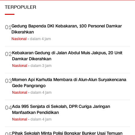
TERPOPULER
Gedung Bapenda DKI Kebakaran, 100 Personel Damkar
0
1
Dikerahkan
Nasional
•
dalam 4 jam
Kebakaran Gedung di Jalan Abdul Muis Jakpus, 20 Unit
0
2
Damkar Dikerahkan
Nasional
•
dalam 3 jam
Momen Api Karhutla Membara di Alun-Alun Suryakencana
0
3
Gede Pangrango
Nasional
•
dalam 4 jam
Ada 995 Senjata di Sekolah, DPR Curiga Jaringan
0
4
Manfaatkan Pendidikan
Nasional
•
dalam 4 jam
Pihak Sekolah Minta Polisi Bongkar Bunker Usai Temuan
0
5