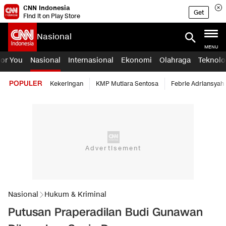
CNN Indonesia
Get
Find it on Play Store
Nasional
MENU
For You
Nasional
Internasional
Ekonomi
Olahraga
Teknolo
POPULER
Kekeringan
KMP Mutiara Sentosa
Febrie Adriansyah
Nasional
Hukum & Kriminal
Putusan Praperadilan Budi Gunawan