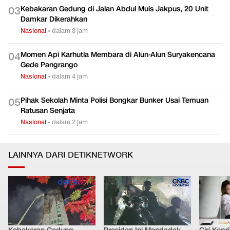
Kebakaran Gedung di Jalan Abdul Muis Jakpus, 20 Unit
0
3
Damkar Dikerahkan
Nasional
•
dalam 3 jam
Momen Api Karhutla Membara di Alun-Alun Suryakencana
0
4
Gede Pangrango
Nasional
•
dalam 4 jam
Pihak Sekolah Minta Polisi Bongkar Bunker Usai Temuan
0
5
Ratusan Senjata
Nasional
•
dalam 2 jam
LAINNYA DARI DETIKNETWORK