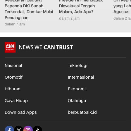
Kebakaran Gedung
Presiden Ini Mendadak
Ciri Kep
Bapenda DKI Sudah
Dievakuasi Tengah
yang Lahi
Terkendali, Damkar Mulai
Malam, Ada Apa?
Agustus
Pendinginan
dalam 2 jam
dalam 2 j
dalam 7 jam
Nasional
Teknologi
Otomotif
Internasional
Hiburan
Ekonomi
Gaya Hidup
Olahraga
Download Apps
berbuatbaik.id