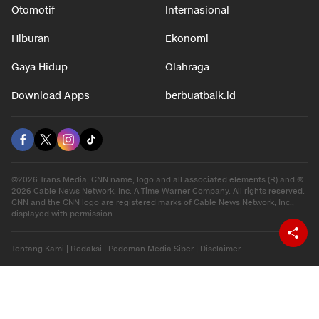
Otomotif
Internasional
Hiburan
Ekonomi
Gaya Hidup
Olahraga
Download Apps
berbuatbaik.id
©2026 Trans Media, CNN name, logo and all associated elements (R) and ©
2026 Cable News Network, Inc. A Time Warner Company. All rights reserved.
CNN and the CNN logo are registered marks of Cable News Network, Inc.,
displayed with permission.
Tentang Kami
|
Redaksi
|
Pedoman Media Siber
|
Disclaimer