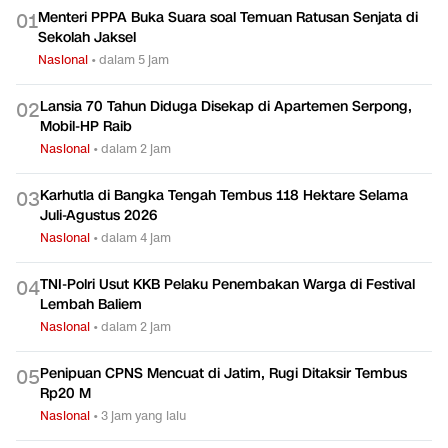
Menteri PPPA Buka Suara soal Temuan Ratusan Senjata di
0
1
Sekolah Jaksel
Nasional
•
dalam 5 jam
Lansia 70 Tahun Diduga Disekap di Apartemen Serpong,
0
2
Mobil-HP Raib
Nasional
•
dalam 2 jam
Karhutla di Bangka Tengah Tembus 118 Hektare Selama
0
3
Juli-Agustus 2026
Nasional
•
dalam 4 jam
TNI-Polri Usut KKB Pelaku Penembakan Warga di Festival
0
4
Lembah Baliem
Nasional
•
dalam 2 jam
Penipuan CPNS Mencuat di Jatim, Rugi Ditaksir Tembus
0
5
Rp20 M
Nasional
•
3 jam yang lalu