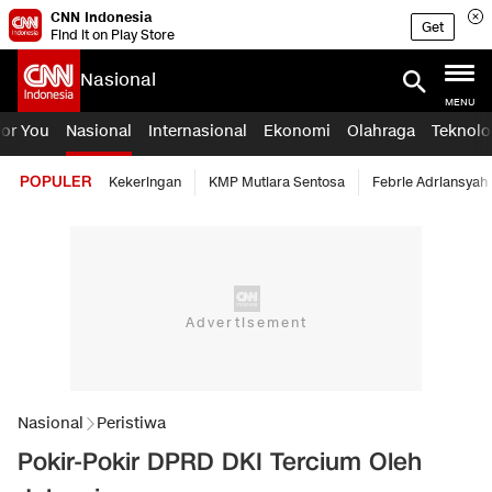
CNN Indonesia
Get
Find it on Play Store
Nasional
MENU
For You
Nasional
Internasional
Ekonomi
Olahraga
Teknolo
POPULER
Kekeringan
KMP Mutiara Sentosa
Febrie Adriansyah
Nasional
Peristiwa
Pokir-Pokir DPRD DKI Tercium Oleh