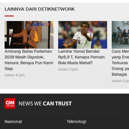
LAINNYA DARI DETIKNETWORK
Ambang Batas Parlemen
Lamine Yamal Bernilai
Cara Men
2029 Masih Digodok,
Rp8,9 T, Kenapa Pemain
yang Ene
Hanura: Berapa Pun Kami
Bola Muda Mahal?
Terkuras
Siap
Orang ya
dalam 3 jam
Bahagia
dalam 6 jam
dalam 3 j
Nasional
Teknologi