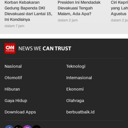
Korban Kebakaran
Presiden Ini Mendadak
Ciri Kep
Gedung Bapenda DKI
Dievakuasi Tengah
yang Lahi
Dievakuasi dari Lantai 15,
Malam, Ada Apa?
Agustus
Ini Kondisinya
dalam 2 jam
dalam 2 j
dalam 7 jam
Nasional
Teknologi
Otomotif
Internasional
Hiburan
Ekonomi
Gaya Hidup
Olahraga
Download Apps
berbuatbaik.id