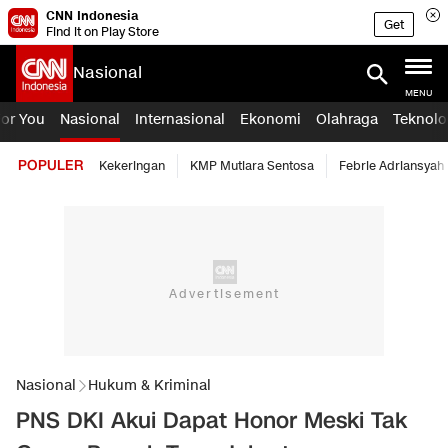
CNN Indonesia
Get
Find it on Play Store
Nasional
MENU
For You
Nasional
Internasional
Ekonomi
Olahraga
Teknolo
POPULER
Kekeringan
KMP Mutiara Sentosa
Febrie Adriansyah
Nasional
Hukum & Kriminal
PNS DKI Akui Dapat Honor Meski Tak