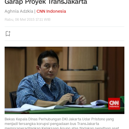
Garap Proyek TransJakarta
Aghnia Adzkia |
CNN Indonesia
Rabu, 06 Mei 2015 17:11 WIB
Bekas Kepala Dinas Perhubungan DKI Jakarta Udar Pristono yang
menjadi tersangka korupsi pengadaan bus TransJakarta
mempraperadilankan Kejaksaan Agung atas tindakan penyitaan aset