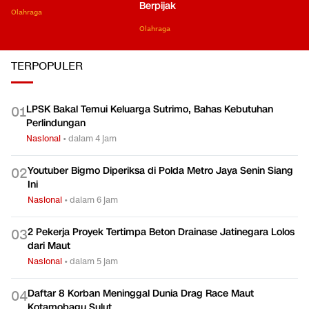
Berpijak
Olahraga
Olahraga
TERPOPULER
LPSK Bakal Temui Keluarga Sutrimo, Bahas Kebutuhan
0
1
Perlindungan
Nasional
•
dalam 4 jam
Youtuber Bigmo Diperiksa di Polda Metro Jaya Senin Siang
0
2
Ini
Nasional
•
dalam 6 jam
2 Pekerja Proyek Tertimpa Beton Drainase Jatinegara Lolos
0
3
dari Maut
Nasional
•
dalam 5 jam
Daftar 8 Korban Meninggal Dunia Drag Race Maut
0
4
Kotamobagu Sulut