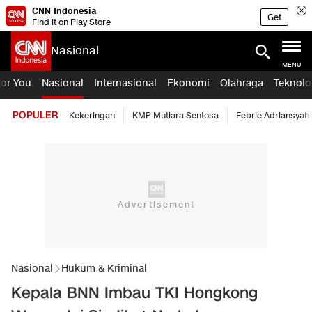
CNN Indonesia
Get
Find it on Play Store
Nasional
MENU
For You
Nasional
Internasional
Ekonomi
Olahraga
Teknolo
POPULER
Kekeringan
KMP Mutiara Sentosa
Febrie Adriansyah
Nasional
Hukum & Kriminal
Kepala BNN Imbau TKI Hongkong