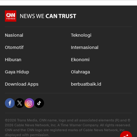
Nasional
Teknologi
Otomotif
Internasional
Hiburan
Ekonomi
Gaya Hidup
Olahraga
Download Apps
berbuatbaik.id
©2026 Trans Media, CNN name, logo and all associated elements (R) and ©
2026 Cable News Network, Inc. A Time Warner Company. All rights reserved.
CNN and the CNN logo are registered marks of Cable News Network, Inc.,
displayed with permission.