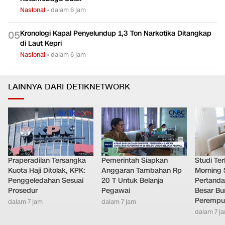
Nasional
•
dalam 6 jam
Kronologi Kapal Penyelundup 1,3 Ton Narkotika Ditangkap
0
5
di Laut Kepri
Nasional
•
dalam 6 jam
LAINNYA DARI DETIKNETWORK
Praperadilan Tersangka
Pemerintah Siapkan
Studi Ter
Kuota Haji Ditolak, KPK:
Anggaran Tambahan Rp
Morning 
Penggeledahan Sesuai
20 T Untuk Belanja
Pertand
Prosedur
Pegawai
Besar Bu
Perempu
dalam 7 jam
dalam 7 jam
dalam 7 j