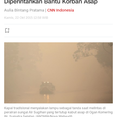
Diperintahkan Bantu Korban Asap
Aulia Bintang Pratama |
CNN Indonesia
Kamis, 22 Okt 2015 12:58 WIB
Kapal tradisional menyalakan lampu sebagai tanda saat melintas di
perairan sungai Air Sugihan yang tertutup kabut asap di Ogan Komering
Ilir, Sumatra Selatan. (ANTARA/Nova Wahyudi)