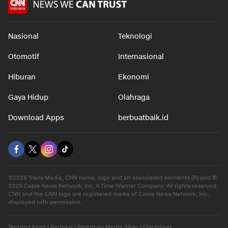
dalam 7 jam
Nasional
Teknologi
Otomotif
Internasional
Hiburan
Ekonomi
Gaya Hidup
Olahraga
Download Apps
berbuatbaik.id
©2026 Trans Media, CNN name, logo and all associated elements (R) and ©
2026 Cable News Network, Inc. A Time Warner Company. All rights reserved.