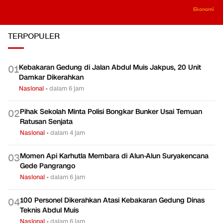
SMK Nganggur?
RI usai Melaju 5,29
Industri 
Persen di Kuartal II 2026
Mesin Pe
Ekonomi
Kerja?
Ekonomi
Ekonomi
TERPOPULER
Kebakaran Gedung di Jalan Abdul Muis Jakpus, 20 Unit
0
1
Damkar Dikerahkan
Nasional
•
dalam 6 jam
Pihak Sekolah Minta Polisi Bongkar Bunker Usai Temuan
0
2
Ratusan Senjata
Nasional
•
dalam 4 jam
Momen Api Karhutla Membara di Alun-Alun Suryakencana
0
3
Gede Pangrango
Nasional
•
dalam 6 jam