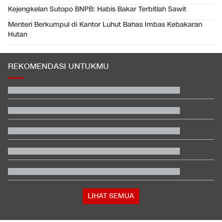
Kejengkelan Sutopo BNPB: Habis Bakar Terbitlah Sawit
Menteri Berkumpul di Kantor Luhut Bahas Imbas Kebakaran
Hutan
REKOMENDASI UNTUKMU
Video Mesum 'Yang Wis Yang' Banyuwangi, Pemeran Pria Jadi
Tersangka
Jadwal Siaran Langsung Singapura vs Indonesia di Piala AFF
2026
Kata Mabes TNI soal Sertifikat Pramuka Bisa Daftar TNI-Polri
Tanpa Tes
Penjelasan Ending dan Post-credit Spider-Man: Brand New Day
PO Bus Klarifikasi Viral Klakson Suara Jokowi 'Saya Akan
Lawan'
Trump Serang Kandidat Senat Muslim Michigan: Dia Penuh
Omong Kosong