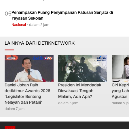
100 Personel Dikerahkan Atasi Kebakaran Gedung Dinas
0
4
Teknis Abdul Muis
Nasional
•
dalam 6 jam
Penampakan Ruang Penyimpanan Ratusan Senjata di
0
5
Yayasan Sekolah
Nasional
•
dalam 2 jam
LAINNYA DARI DETIKNETWORK
Daniel Johan Raih
Presiden Ini Mendadak
Ciri Kep
detiktimur Awards 2026
Dievakuasi Tengah
yang Lahi
'Legislator Benteng
Malam, Ada Apa?
Agustus
Nelayan dan Petani'
dalam 5 jam
dalam 5 j