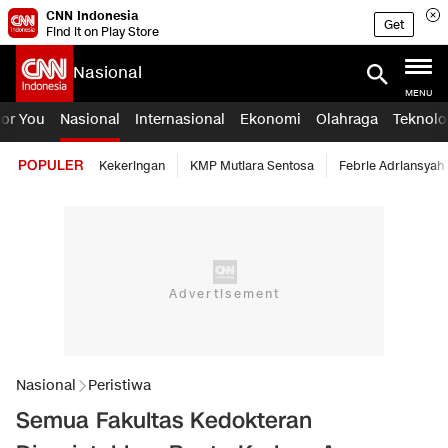
CNN Indonesia
Get
Find it on Play Store
Nasional
MENU
For You
Nasional
Internasional
Ekonomi
Olahraga
Teknolo
POPULER
Kekeringan
KMP Mutiara Sentosa
Febrie Adriansyah
Nasional
Peristiwa
Semua Fakultas Kedokteran