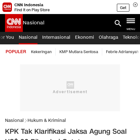
CNN Indonesia
Get
Find it on Play Store
Nasional
MENU
For You
Nasional
Internasional
Ekonomi
Olahraga
Teknolo
POPULER
Kekeringan
KMP Mutiara Sentosa
Febrie Adriansyah
Nasional
Hukum & Kriminal
KPK Tak Klarifikasi Jaksa Agung Soal