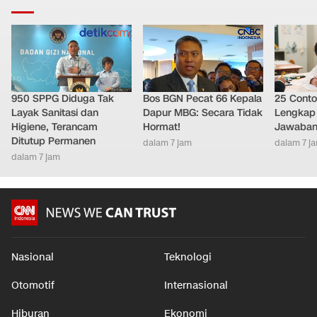
950 SPPG Diduga Tak
Bos BGN Pecat 66 Kepala
25 Conto
Layak Sanitasi dan
Dapur MBG: Secara Tidak
Lengkap 
Higiene, Terancam
Hormat!
Jawaban
Ditutup Permanen
dalam 7 jam
dalam 7 j
dalam 7 jam
Nasional
Teknologi
Otomotif
Internasional
Hiburan
Ekonomi