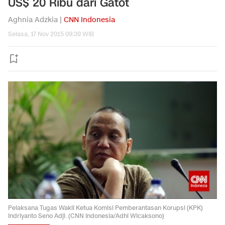
US$ 20 Ribu dari Gatot
Aghnia Adzkia |
CNN Indonesia
Selasa, 17 Nov 2015 09:39 WIB
Pelaksana Tugas Wakil Ketua Komisi Pemberantasan Korupsi (KPK)
Indriyanto Seno Adji. (CNN Indonesia/Adhi Wicaksono)