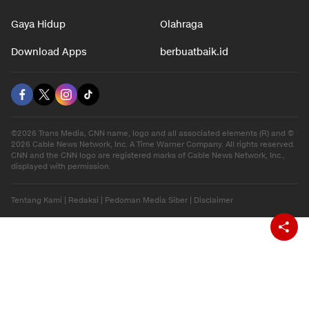
Gaya Hidup
Olahraga
Download Apps
berbuatbaik.id
©2026 Trans Media, CNN name, logo and all associated elements (R) and ©
2026 Cable News Network, Inc. A Time Warner Company. All rights reserved.
CNN and the CNN logo are registered marks of Cable News Network, Inc.,
displayed with permission.
Tentang Kami
|
Redaksi
|
Pedoman Media Siber
|
Disclaimer