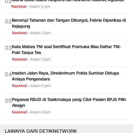
0
1
Nasional
•
dalam 5 jam
Berompi Tahanan dan Tangan Diborgol, Febrie Diperiksa di
0
2
Kejagung
Nasional
•
dalam 3 jam
Kata Mabes TNI soal Sertifikat Pramuka Bisa Daftar TNI-
0
3
Polri Tanpa Tes
Nasional
•
dalam 3 jam
Insiden Jalan Raya, Direskrimum Polda Sumbar Diduga
0
4
Aniaya Pengendara
Nasional
•
dalam 5 jam
Pegawai RSUD di Tasikmalaya yang Cibir Pasien BPJS Pilih
0
5
Resign
Nasional
•
dalam 4 jam
LAINNYA DARI DETIKNETWORK