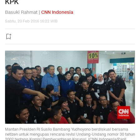
KPK
Basuki Rahmat |
CNN Indonesia
Sabtu, 20 Feb 2016 16:22 WIB
Mantan Presiden RI Susilo Bambang Yudhoyono berdiskusi bersama
netizen untuk mengupas rencana revisi Undang-Undang nomor 30 tahun
2002 tentang Komisi Pemberantasan Korupsi. (CNN Indonesia/Panji