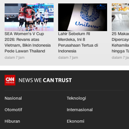
SEA Women's V Cup
Lahir Sebelum RI
25 Maka
2026: Revans atas
Merdeka, Ini 8
Diperca
Vietnam, Bikin Indonesia
Perusahaan Tertua di
Kehamila
Pede Lawan Thailand
Indonesia
hingga T
dalam 7 jam
dalam 7 jam
dalam 7 j
Nasional
Teknologi
Otomotif
Internasional
Hiburan
Ekonomi