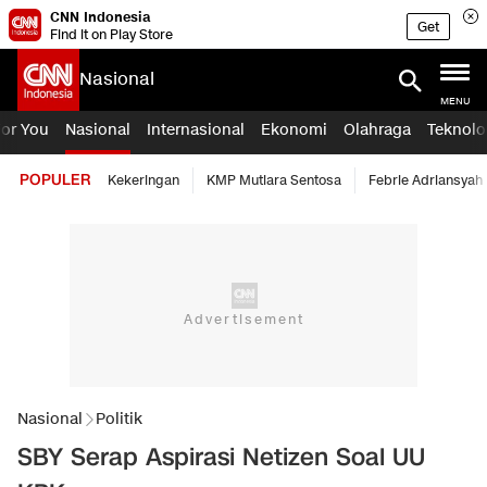
CNN Indonesia
Get
Find it on Play Store
Nasional
MENU
For You
Nasional
Internasional
Ekonomi
Olahraga
Teknolo
POPULER
Kekeringan
KMP Mutiara Sentosa
Febrie Adriansyah
Nasional
Politik
SBY Serap Aspirasi Netizen Soal UU