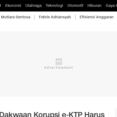
l
Ekonomi
Olahraga
Teknologi
Otomotif
Hiburan
Gaya 
Mutiara Sentosa
Febrie Adriansyah
Efisiensi Anggaran
g Dakwaan Korupsi e-KTP Harus