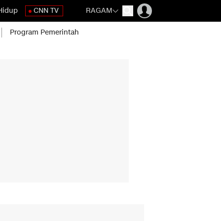
Hidup
CNN TV
RAGAM
Program Pemerintah