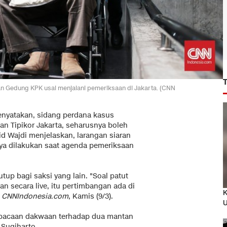
n Gedung KPK usai menjalani pemeriksaan di Jakarta. (CNN
enyatakan, sidang perdana kasus
lan Tipikor Jakarta, seharusnya boleh
id Wajdi menjelaskan, larangan siaran
ya dilakukan saat agenda pemeriksaan
utup bagi saksi yang lain. "Soal patut
an secara live, itu pertimbangan ada di
K
i
CNNIndonesia.com
, Kamis (9/3).
U
mbacaan dakwaan terhadap dua mantan
 Sugiharto.