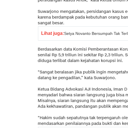
persidangan kasus Ahok," kata Ketua Umum AJ
Suwarjono mengatakan, persidangan kasus e-K
karena berdampak pada kebutuhan orang ban
sangat besar.
Lihat juga:
Setya Novanto Bersumpah Tak Terl
Berdasarkan data Komisi Pemberantasan Koru
senilai Rp 5,9 triliun ini sekitar Rp 2,3 triliun
diduga terlibat dalam kejahatan korupsi ini.
“Sangat beralasan jika publik ingin mengeta
datang ke pengadilan,” kata Suwarjono.
Ketua Bidang Advokasi AJI Indonesia, Iman
menyadari bahwa siaran langsung juga bisa 
Misalnya, siaran langsung itu akan mempengar
Ada kekhawatiran, pandangan publik akan m
“Hakim sudah sepatutnya tak terpengaruh ole
mendasarkan penilaiannya pada bukti dan kes