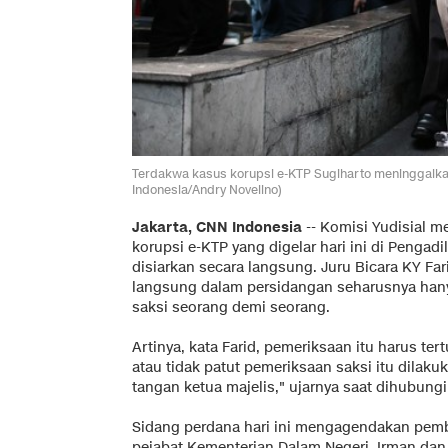
Terdakwa kasus korupsi e-KTP Sugiharto meninggalka
Indonesia/Andry Novelino)
Jakarta, CNN Indonesia
-- Komisi Yudisial m
korupsi e-KTP yang digelar hari ini di Pengadi
disiarkan secara langsung. Juru Bicara KY Far
langsung dalam persidangan seharusnya han
saksi seorang demi seorang.
Artinya, kata Farid, pemeriksaan itu harus tert
atau tidak patut pemeriksaan saksi itu dilakuk
tangan ketua majelis," ujarnya saat dihubung
Sidang perdana hari ini mengagendakan pe
pejabat Kementerian Dalam Negeri, Irman dan