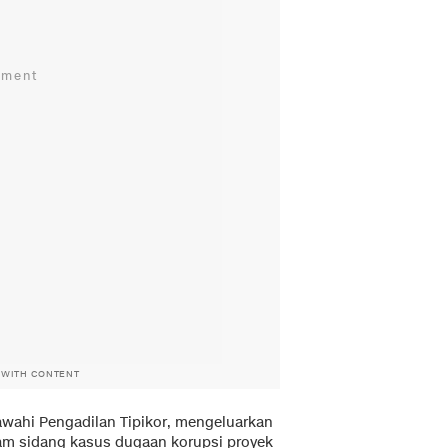
 WITH CONTENT
awahi Pengadilan Tipikor, mengeluarkan
lam sidang kasus dugaan korupsi proyek