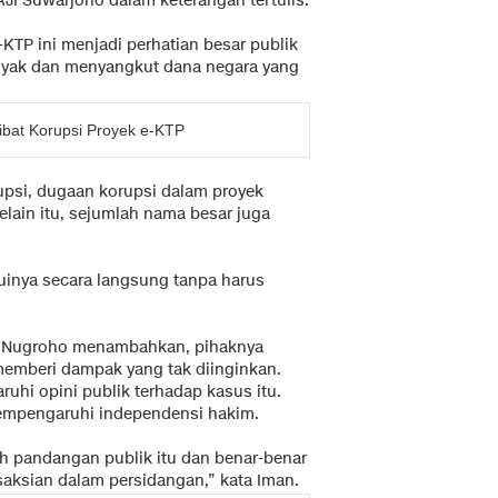
I Suwarjono dalam keterangan tertulis.
TP ini menjadi perhatian besar publik
yak dan menyangkut dana negara yang
ibat Korupsi Proyek e-KTP
psi, dugaan korupsi dalam proyek
. Selain itu, sejumlah nama besar juga
huinya secara langsung tanpa harus
 D Nugroho menambahkan, pihaknya
memberi dampak yang tak diinginkan.
uhi opini publik terhadap kasus itu.
empengaruhi independensi hakim.
h pandangan publik itu dan benar-benar
aksian dalam persidangan,” kata Iman.