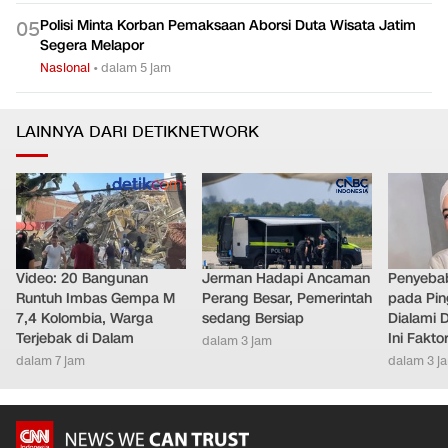
Polisi Minta Korban Pemaksaan Aborsi Duta Wisata Jatim
0
5
Segera Melapor
Nasional
•
dalam 5 jam
LAINNYA DARI DETIKNETWORK
Video: 20 Bangunan
Jerman Hadapi Ancaman
Penyebab
Runtuh Imbas Gempa M
Perang Besar, Pemerintah
pada Pin
7,4 Kolombia, Warga
sedang Bersiap
Dialami D
Terjebak di Dalam
Ini Fakt
dalam 3 jam
dalam 7 jam
dalam 3 j