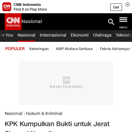
CNN Indonesia
Get
Find it on Play Store
Nasional
MENU
For You
Nasional
Internasional
Ekonomi
Olahraga
Teknolo
POPULER
Kekeringan
KMP Mutiara Sentosa
Febrie Adriansyah
Nasional
Hukum & Kriminal
KPK Kumpulkan Bukti untuk Jerat