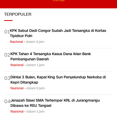
Olahraga
TERPOPULER
KPK Sebut Dedi Congor Sudah Jadi Tersangka di Kortas
0
1
Tipidkor Polri
Nasional
•
dalam 4 jam
KPK Tahan 4 Tersangka Kasus Dana Iklan Bank
0
2
Pembangunan Daerah
Nasional
•
dalam 1 jam
Diintai 3 Bulan, Kapal King Sun Penyelundup Narkoba di
0
3
Kepri Ditangkap
Nasional
•
dalam 6 jam
Jenazah Siswi SMA Tertemper KRL di Jurangmangu
0
4
Dibawa ke RSU Tangsel
Nasional
•
dalam 1 jam