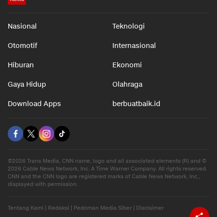
Nasional
Teknologi
Otomotif
Internasional
Hiburan
Ekonomi
Gaya Hidup
Olahraga
Download Apps
berbuatbaik.id
©2026 Trans Media, CNN name, logo and all associated elements (R) and ©
2026 Cable News Network, Inc. A Time Warner Company. All rights reserved.
CNN and the CNN logo are registered marks of Cable News Network, Inc.,
displayed with permission.
Tentang Kami
|
Redaksi
|
Pedoman Media Siber
|
Disclaimer