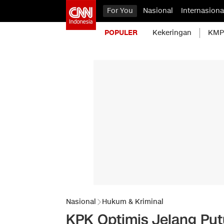
For You
Nasional
Internasiona
POPULER
Kekeringan
KMP 
Nasional
Hukum & Kriminal
KPK Optimis Jelang Put