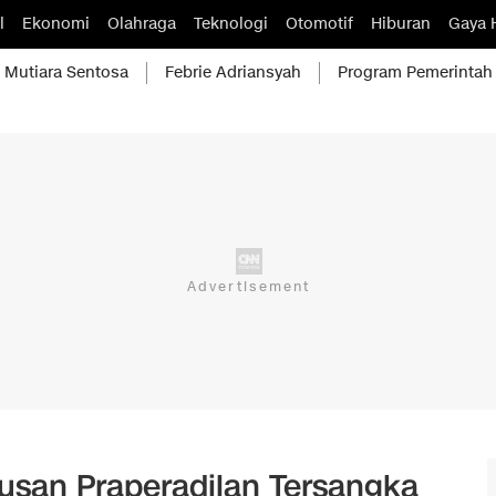
l
Ekonomi
Olahraga
Teknologi
Otomotif
Hiburan
Gaya 
Mutiara Sentosa
Febrie Adriansyah
Program Pemerintah
usan Praperadilan Tersangka