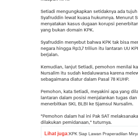
Setiadi mengungkapkan setidaknya ada tuju
Syafruddin lewat kuasa hukumnya. Menurut S
menyatakan kasus dugaan korupsi penerbitan
yang bukan domain KPK.
Syafruddin menyebut bahwa KPK tak bisa me
negara hingga Rp3,7 triliun itu lantaran UU K
berjalan.
Kemudian, lanjut Setiadi, pemohon menilai 
Nursalim itu sudah kedaluwarsa karena melew
sebagaimana diatur dalam Pasal 78 KUHP.
Pemohon, kata Setiadi, meyakini apa yang dila
lantaran dalam posisi menjalankan tugas dan
menerbitkan SKL BLBI ke Sjamsul Nursalim.
"Pemohon dalam hal ini Pak SAT melaksanakan 
dilakukan pemidanaan," tuturnya.
Lihat juga:
KPK Siap Lawan Praperadilan Mir