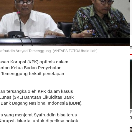
Syafruddin Arsyad Temenggung. (ANTARA FOTO/Ubaidillah)
asan Korupsi (KPK) optimis dalam
antan Ketua Badan Penyehatan
d Temenggung terkait penetapan
an tersangka oleh KPK dalam kasus
Lunas (SKL) Bantuan Likuiditas Bank
k Bank Dagang Nasional Indonesia (BDNI).
P
s yang menjerat Syafruddin bisa terus
3
Korupsi Jakarta, untuk diperiksa pokok