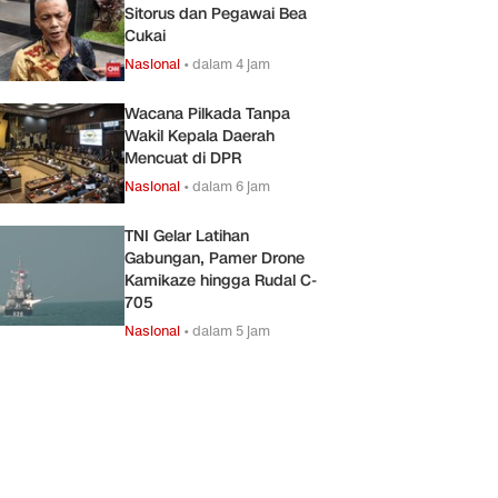
Sitorus dan Pegawai Bea
Cukai
Nasional
•
dalam 4 jam
Wacana Pilkada Tanpa
Wakil Kepala Daerah
Mencuat di DPR
Nasional
•
dalam 6 jam
TNI Gelar Latihan
Gabungan, Pamer Drone
Kamikaze hingga Rudal C-
705
Nasional
•
dalam 5 jam