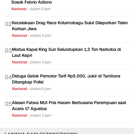
Babak Baru Kasus Sutrimo: Ekshumasi Jenazah hingga
0
1
Sosok Febrio Adiono
Nasional
•
dalam 5 jam
Kecelakaan Drag Race Kotamobagu Sulut Dilaporkan Telan
0
2
Korban Jiwa
Nasional
•
dalam 6 jam
Modus Kapal King Sun Selundupkan 1,3 Ton Narkoba di
0
3
Laut Kepri
Nasional
•
dalam 5 jam
Diduga Getok Pemotor Tarif Rp5.000, Jukir di Tambora
0
4
Ditangkap Polisi
Nasional
•
dalam 6 jam
Alasan Fatwa MUI Pria Haram Berbusana Perempuan saat
0
5
Acara 17 Agustus
Nasional
•
dalam 5 jam