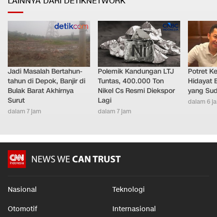
LAINNYA DARI DETIKNETWORK
Jadi Masalah Bertahun-
Polemik Kandungan LTJ
Potret K
tahun di Depok, Banjir di
Tuntas, 400.000 Ton
Hidayat 
Bulak Barat Akhirnya
Nikel Cs Resmi Diekspor
yang Sud
Surut
Lagi
dalam 6 j
dalam 7 jam
dalam 7 jam
Nasional
Teknologi