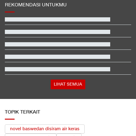
REKOMENDASI UNTUKMU
EDUSPORTS: Beda Piala AFF dengan FIFA ASEAN Cup
Hashim Djojohadikusumo Kukuhkan 20 Ormas Baru Kawal
Program Pemerintah
Berada dalam Satu Negara, Apa Beda Pasukan Houthi & Militer
Yaman?
Hasil MotoGP Inggris 2026: Fernandez Juara, Martin Kedua
Klasemen Moto3 usai Veda Ega Finis ke-9 dan Danish Crash di
GP Inggris
Bos Padel di Bandung Kena Denda Rp100 Juta dan Wajib
Tanam 1.000 Pohon
LIHAT SEMUA
TOPIK TERKAIT