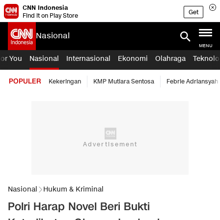
CNN Indonesia
Get
Find it on Play Store
Nasional
MENU
For You
Nasional
Internasional
Ekonomi
Olahraga
Teknolo
POPULER
Kekeringan
KMP Mutiara Sentosa
Febrie Adriansyah
Nasional
Hukum & Kriminal
Polri Harap Novel Beri Bukti