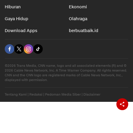
Otomotif
Internasional
Hiburan
Ekonomi
Gaya Hidup
Olahraga
Download Apps
berbuatbaik.id
©2026 Trans Media, CNN name, logo and all associated elements (R) and ©
2026 Cable News Network, Inc. A Time Warner Company. All rights reserved.
CNN and the CNN logo are registered marks of Cable News Network, Inc.,
displayed with permission.
Tentang Kami
|
Redaksi
|
Pedoman Media Siber
|
Disclaimer