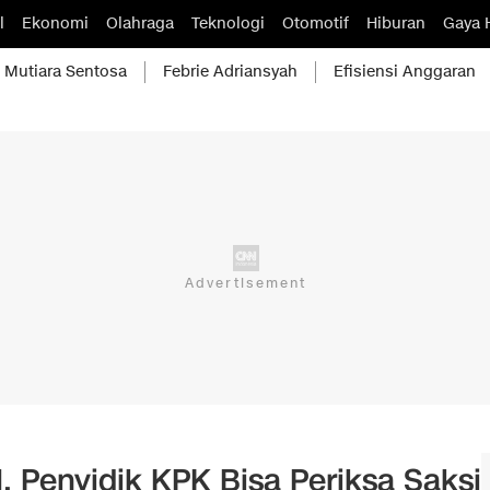
l
Ekonomi
Olahraga
Teknologi
Otomotif
Hiburan
Gaya 
Mutiara Sentosa
Febrie Adriansyah
Efisiensi Anggaran
, Penyidik KPK Bisa Periksa Saksi