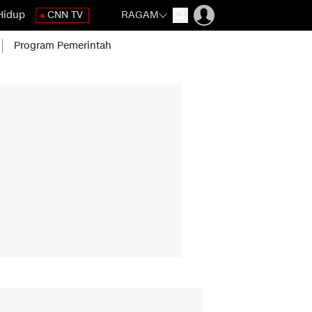
Hidup
CNN TV
RAGAM
Program Pemerintah