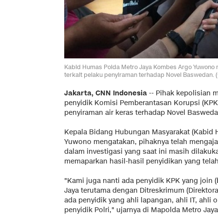
Kabid Humas Polda Metro Jaya Kombes Argo Yuwono m
terkait pelaku penyiraman terhadap Novel Baswedan.
Jakarta, CNN Indonesia
-- Pihak kepolisian
penyidik Komisi Pemberantasan Korupsi (KP
penyiraman air keras terhadap Novel Basweda
Kepala Bidang Hubungan Masyarakat (Kabid 
Yuwono mengatakan, pihaknya telah mengaja
dalam investigasi yang saat ini masih dilakuk
memaparkan hasil-hasil penyidikan yang telah
"Kami juga nanti ada penyidik KPK yang join 
Jaya terutama dengan Ditreskrimum (Direktor
ada penyidik yang ahli lapangan, ahli IT, ahl
penyidik Polri," ujarnya di Mapolda Metro Jaya,