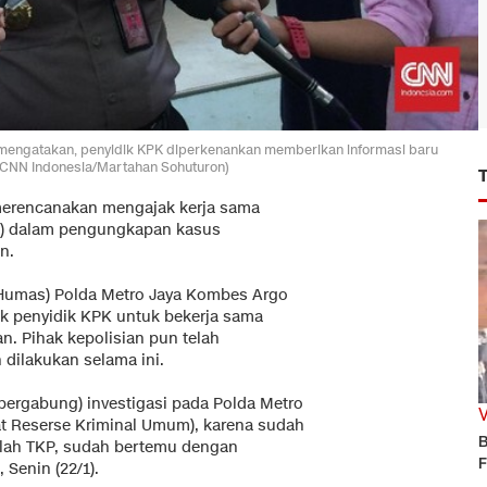
engatakan, penyidik KPK diperkenankan memberikan informasi baru
 (CNN Indonesia/Martahan Sohuturon)
 merencanakan mengajak kerja sama
K) dalam pengungkapan kasus
n.
Humas) Polda Metro Jaya Kombes Argo
k penyidik KPK untuk bekerja sama
an. Pihak kepolisian pun telah
 dilakukan selama ini.
(bergabung) investigasi pada Polda Metro
at Reserse Kriminal Umum), karena sudah
B
i olah TKP, sudah bertemu dengan
F
 Senin (22/1).