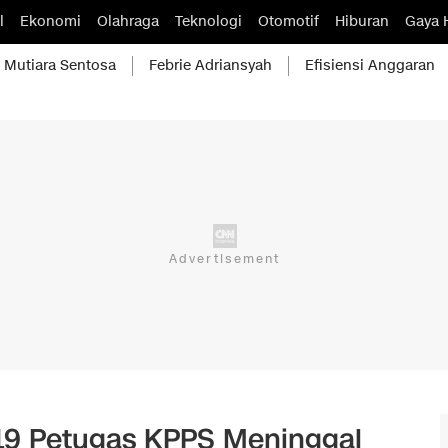
l
Ekonomi
Olahraga
Teknologi
Otomotif
Hiburan
Gaya 
Mutiara Sentosa
Febrie Adriansyah
Efisiensi Anggaran
119 Petugas KPPS Meninggal