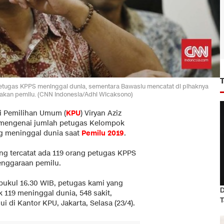
 petugas KPPS meninggal dunia, sementara Bawaslu mencatat di pihaknya
akan pemilu. (CNN Indonesia/Adhi Wicaksono)
i Pemilihan Umum (
KPU
) Viryan Aziz
 mengenai jumlah petugas Kelompok
ng meninggal dunia saat
Pemilu 2019
.
tang tercatat ada 119 orang petugas KPPS
enggaraan pemilu.
pukul 16.30 WIB, petugas kami yang
D
119 meninggal dunia, 548 sakit,
T
mui di Kantor KPU, Jakarta, Selasa (23/4).