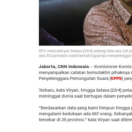
KPU mencatat per Selasa (23/4) petang total ada 119
ada 33 panwaslu wafat terkait tugasnya menyelenggar
Jakarta, CNN Indonesia
-- Komisioner Komis
menyampaikan catatan termutakhir pihaknya
Penyelenggara Pemungutan Suara (
KPPS
) ya
Terbaru, kata Viryan, hingga Selasa (23/4) pe
meninggal dunia saat bertugas dalam penyel
"Berdasarkan data yang kami himpun hingga 
mengalami kedukaan ada 667 orang. Sebanyak 
tersebar di 25 provinsi," kata Viryan saat dite