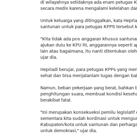
di wilayahnya setidaknya ada enam petugas 
secara medis karena mengalami kelelahan da
Untuk keluarga yang ditinggalkan, kata Hepri
santunan untuk para petugas KPPS tersebut k
"Kita tidak ada pos anggaran khusus santuna
ajukan dulu ke KPU RI, anggarannya seperti a
lain atau bagaimana, itu nanti ditentukan ole
ujar dia.
Hepriadi berujar, para petugas KPPs yang me
sehat dan bisa menjalanlam tugas dengan bai
Namun, beban pekerjaan yang berat, bahkan b
penghitungan suara, membuat kondisi keseha
berakibat fatal.
"Ini merupakan konsekueksi pemilu legislati
sementara kita sudah kordinasi untuk meng
Kabupaten/kota untuk santunan dan perharg
untuk demokrasi," ujar dia.