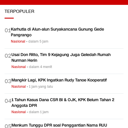
TERPOPULER
Karhutla di Alun-alun Suryakancana Gunung Gede
0
1
Pangrango
Nasional
•
dalam 5 jam
Usai Don Ritto, Tim 9 Kejagung Juga Geledah Rumah
0
2
Nurman Herin
Nasional
•
dalam 4 menit
Mangkir Lagi, KPK Ingatkan Rudy Tanoe Kooperatif
0
3
Nasional
•
1 jam yang lalu
1 Tahun Kasus Dana CSR BI & OJK, KPK Belum Tahan 2
0
4
Anggota DPR
Nasional
•
dalam 1 jam
Menkum Tunggu DPR soal Penggantian Nama RUU
0
5