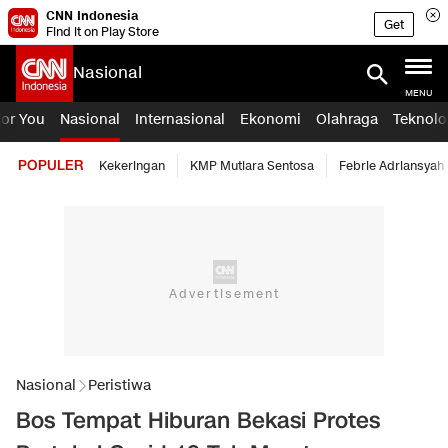
CNN Indonesia
Get
Find it on Play Store
Nasional
MENU
For You
Nasional
Internasional
Ekonomi
Olahraga
Teknolo
POPULER
Kekeringan
KMP Mutiara Sentosa
Febrie Adriansyah
Nasional
Peristiwa
Bos Tempat Hiburan Bekasi Protes