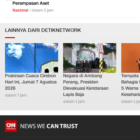
Perampasan Aset
Nasional
•
dalam 2 jam
LAINNYA DARI DETIKNETWORK
Prakiraan Cuaca Cirebon
Negara di Ambang
Ternyata
Hari Ini, Jumat 7 Agustus
Perang, Presiden
Bahagia 
2026
Dievakuasi Kendaraan
5 Warna 
Lapis Baja
Kesehari
dalam 7 jam
dalam 1 jam
dalam 1 j