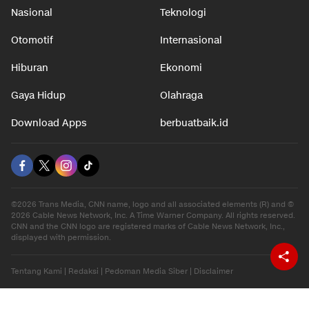
Nasional
Teknologi
Otomotif
Internasional
Hiburan
Ekonomi
Gaya Hidup
Olahraga
Download Apps
berbuatbaik.id
©2026 Trans Media, CNN name, logo and all associated elements (R) and ©
2026 Cable News Network, Inc. A Time Warner Company. All rights reserved.
CNN and the CNN logo are registered marks of Cable News Network, Inc.,
displayed with permission.
Tentang Kami
|
Redaksi
|
Pedoman Media Siber
|
Disclaimer