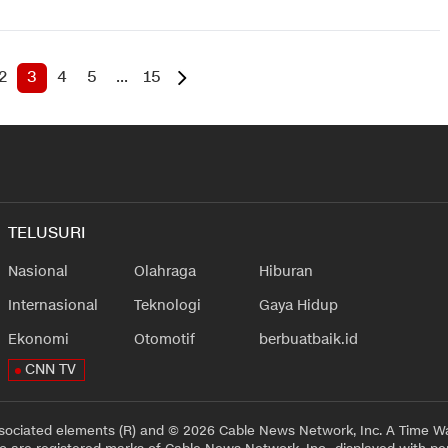
2
3
4
5
...
15
TELUSURI
Nasional
Olahraga
Hiburan
Internasional
Teknologi
Gaya Hidup
Ekonomi
Otomotif
berbuatbaik.id
CNN TV
sociated elements (R) and © 2026 Cable News Network, Inc. A Time Wa