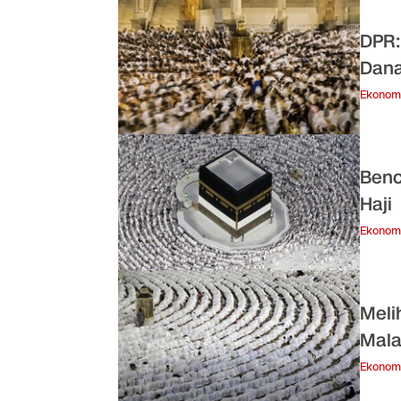
DPR:
Dana
Ekonom
Benc
Haji
Ekonom
Meli
Mala
Ekonom