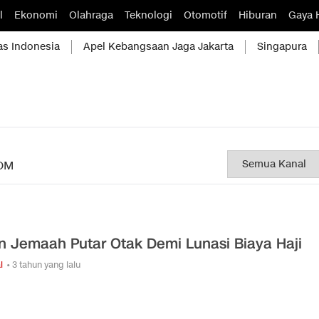
l
Ekonomi
Olahraga
Teknologi
Otomotif
Hiburan
Gaya 
as Indonesia
Apel Kebangsaan Jaga Jakarta
Singapura
OM
n Jemaah Putar Otak Demi Lunasi Biaya Haji
l
• 3 tahun yang lalu