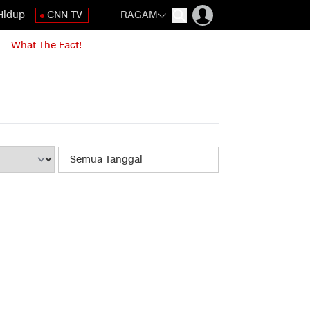
Hidup
CNN TV
RAGAM
What The Fact!