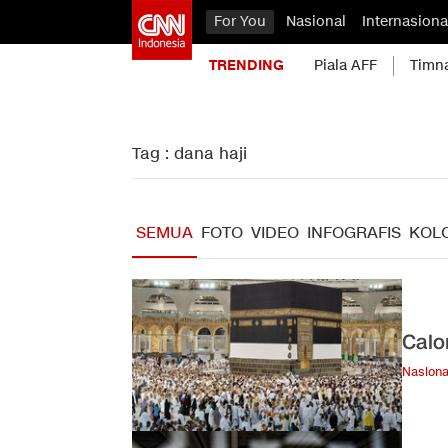
For You
Nasional
Internasiona
TRENDING
Piala AFF
Timn
Tag : dana haji
SEMUA
FOTO
VIDEO
INFOGRAFIS
KOL
Calo
Nasiona