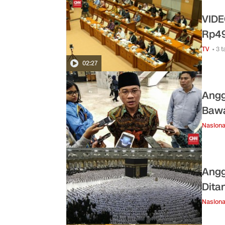
VIDE
Rp49
TV
• 3 
02:27
Angg
Bawa
Nasiona
Angg
Dita
Nasiona