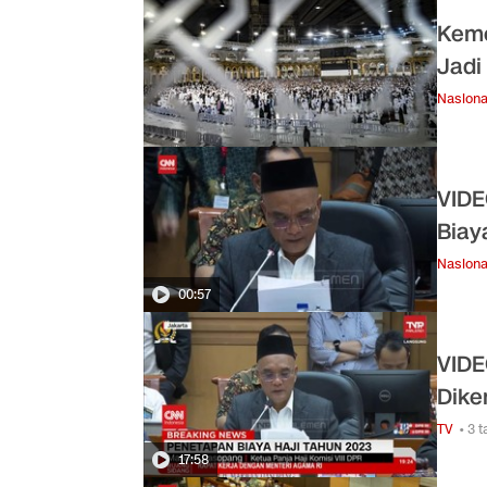
Keme
Jadi
Nasiona
VIDE
Biay
Nasiona
00:57
VIDE
Dike
TV
• 3 
17:58