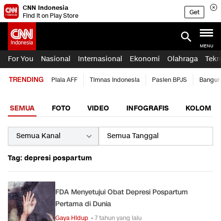
CNN Indonesia
Get
Find it on Play Store
MENU
For You
Nasional
Internasional
Ekonomi
Olahraga
Tekn
TRENDING
Piala AFF
Timnas Indonesia
Pasien BPJS
Bangun
SEMUA
FOTO
VIDEO
INFOGRAFIS
KOLOM
Tag: depresi pospartum
FDA Menyetujui Obat Depresi Pospartum
Pertama di Dunia
Gaya Hidup
• 7 tahun yang lalu