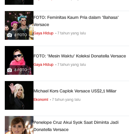
FOTO: Feminitas Kaum Pria dalam 'Bahasa'
Versace
Gaya Hidup
• 7 tahun yang lalu
8 FOTO
FOTO: 'Mesin Waktu' Koleksi Donatella Versace
Gaya Hidup
• 7 tahun yang lalu
8 FOTO
Michael Kors Caplok Versace US$2,1 Miliar
Ekonomi
• 7 tahun yang lalu
Penelope Cruz Akui Syok Saat Diminta Jadi
Donatella Versace