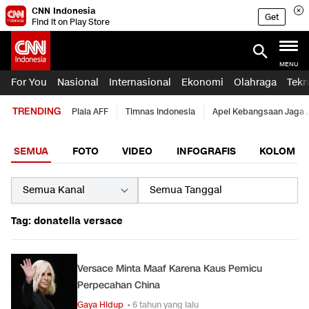
CNN Indonesia
Get
Find it on Play Store
MENU
For You
Nasional
Internasional
Ekonomi
Olahraga
Tekn
TRENDING
Piala AFF
Timnas Indonesia
Apel Kebangsaan Jaga 
SEMUA
FOTO
VIDEO
INFOGRAFIS
KOLOM
Tag: donatella versace
Versace Minta Maaf Karena Kaus Pemicu
Perpecahan China
Gaya Hidup
• 6 tahun yang lalu