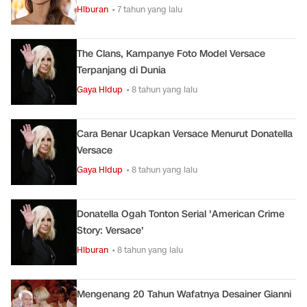
Hiburan
• 7 tahun yang lalu
The Clans, Kampanye Foto Model Versace
Terpanjang di Dunia
Gaya Hidup
• 8 tahun yang lalu
Cara Benar Ucapkan Versace Menurut Donatella
Versace
Gaya Hidup
• 8 tahun yang lalu
Donatella Ogah Tonton Serial 'American Crime
Story: Versace'
Hiburan
• 8 tahun yang lalu
Mengenang 20 Tahun Wafatnya Desainer Gianni