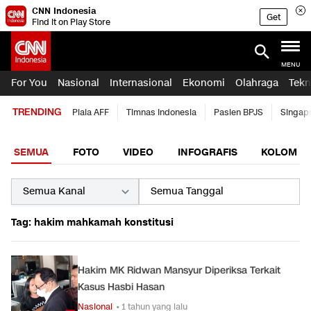
CNN Indonesia
Get
Find it on Play Store
MENU
For You
Nasional
Internasional
Ekonomi
Olahraga
Tekn
TRENDING
Piala AFF
Timnas Indonesia
Pasien BPJS
Singap
SEMUA
FOTO
VIDEO
INFOGRAFIS
KOLOM
Tag: hakim mahkamah konstitusi
Hakim MK Ridwan Mansyur Diperiksa Terkait
Kasus Hasbi Hasan
Nasional
• 1 tahun yang lalu