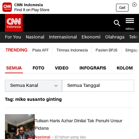
CNN Indonesia
Get
Find it on Play Store
MENU
For You
Nasional
Internasional
Ekonomi
Olahraga
Tekn
TRENDING
Piala AFF
Timnas Indonesia
Pasien BPJS
Singap
SEMUA
FOTO
VIDEO
INFOGRAFIS
KOLOM
Tag: miko susanto ginting
Tulisan Haris Azhar Dinilai Tak Penuhi Unsur
Pidana
Nasional
• 10 tahun yang lalu