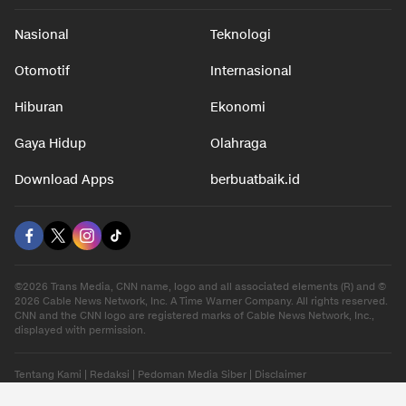
Nasional
Teknologi
Otomotif
Internasional
Hiburan
Ekonomi
Gaya Hidup
Olahraga
Download Apps
berbuatbaik.id
©2026 Trans Media, CNN name, logo and all associated elements (R) and ©
2026 Cable News Network, Inc. A Time Warner Company. All rights reserved.
CNN and the CNN logo are registered marks of Cable News Network, Inc.,
displayed with permission.
Tentang Kami
|
Redaksi
|
Pedoman Media Siber
|
Disclaimer