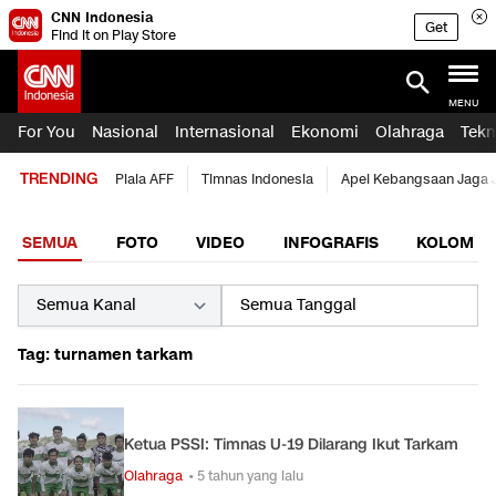
CNN Indonesia
Get
Find it on Play Store
MENU
For You
Nasional
Internasional
Ekonomi
Olahraga
Tekn
TRENDING
Piala AFF
Timnas Indonesia
Apel Kebangsaan Jaga 
SEMUA
FOTO
VIDEO
INFOGRAFIS
KOLOM
Tag: turnamen tarkam
Ketua PSSI: Timnas U-19 Dilarang Ikut Tarkam
Olahraga
• 5 tahun yang lalu