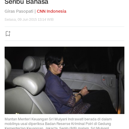
Seribu Bahasa
Giras Pasopati |
CNN Indonesia
Selasa, 09 Jun 2015 13:14 WIB
Mantan Menteri Keuangan Sri Mulyani Indrawati berada di dalam
mobilnya usai diperiksa Badan Reserse Kriminal Polri di Gedung
Kementerian Keuangan, Jakarta, Senin (8/6) malam. Sri Mulyani