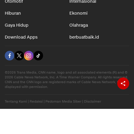
Otomotif
Internasional
Hiburan
Ekonomi
Gaya Hidup
Olahraga
Download Apps
berbuatbaik.id
©2026 Trans Media, CNN name, logo and all associated elements (R) and ©
2026 Cable News Network, Inc. A Time Warner Company. All rights reserved.
CNN and the CNN logo are registered marks of Cable News Network, Inc.,
displayed with permission.
Tentang Kami
|
Redaksi
|
Pedoman Media Siber
|
Disclaimer