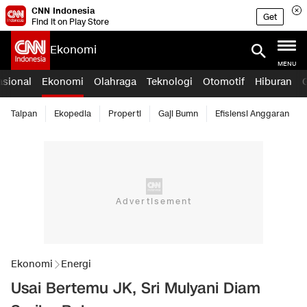
CNN Indonesia
Get
Find it on Play Store
Ekonomi
MENU
asional
Ekonomi
Olahraga
Teknologi
Otomotif
Hiburan
Taipan
Ekopedia
Properti
Gaji Bumn
Efisiensi Anggaran
Ekonomi
Energi
Usai Bertemu JK, Sri Mulyani Diam