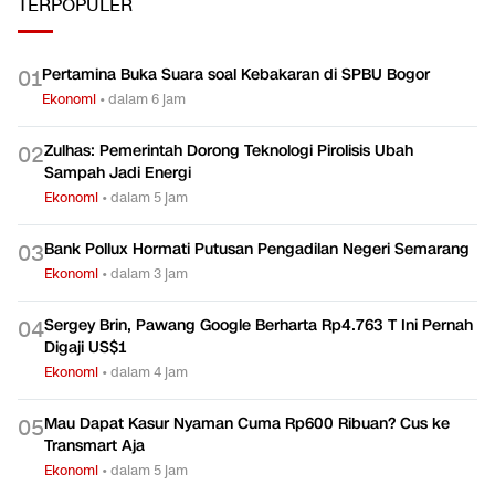
TERPOPULER
Pertamina Buka Suara soal Kebakaran di SPBU Bogor
0
1
Ekonomi
•
dalam 6 jam
Zulhas: Pemerintah Dorong Teknologi Pirolisis Ubah
0
2
Sampah Jadi Energi
Ekonomi
•
dalam 5 jam
Bank Pollux Hormati Putusan Pengadilan Negeri Semarang
0
3
Ekonomi
•
dalam 3 jam
Sergey Brin, Pawang Google Berharta Rp4.763 T Ini Pernah
0
4
Digaji US$1
Ekonomi
•
dalam 4 jam
Mau Dapat Kasur Nyaman Cuma Rp600 Ribuan? Cus ke
0
5
Transmart Aja
Ekonomi
•
dalam 5 jam