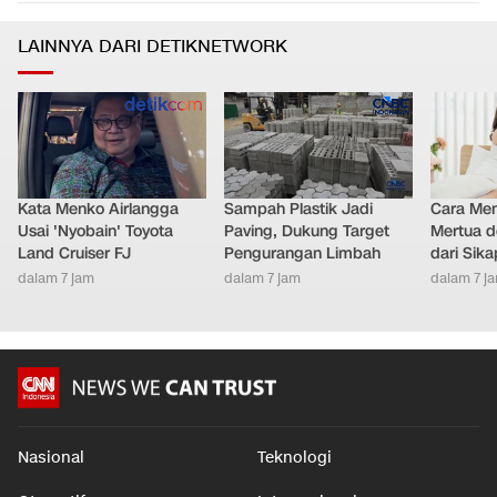
LAINNYA DARI DETIKNETWORK
Kata Menko Airlangga
Sampah Plastik Jadi
Cara Men
Usai 'Nyobain' Toyota
Paving, Dukung Target
Mertua d
Land Cruiser FJ
Pengurangan Limbah
dari Sik
dalam 7 jam
dalam 7 jam
dalam 7 j
Nasional
Teknologi