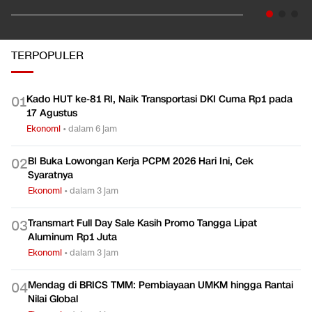
TERPOPULER
Kado HUT ke-81 RI, Naik Transportasi DKI Cuma Rp1 pada
0
1
17 Agustus
Ekonomi
•
dalam 6 jam
BI Buka Lowongan Kerja PCPM 2026 Hari Ini, Cek
0
2
Syaratnya
Ekonomi
•
dalam 3 jam
Transmart Full Day Sale Kasih Promo Tangga Lipat
0
3
Aluminum Rp1 Juta
Ekonomi
•
dalam 3 jam
Mendag di BRICS TMM: Pembiayaan UMKM hingga Rantai
0
4
Nilai Global