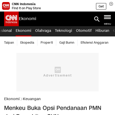
CNN Indonesia
Get
Find it on Play Store
Ekonomi
MENU
asional
Ekonomi
Olahraga
Teknologi
Otomotif
Hiburan
Taipan
Ekopedia
Properti
Gaji Bumn
Efisiensi Anggaran
Ekonomi
Keuangan
Menkeu Buka Opsi Pendanaan PMN