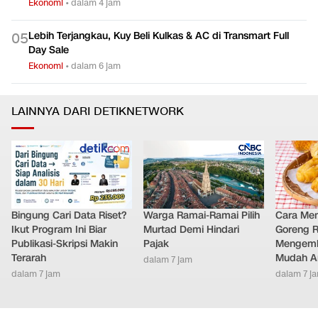
Ekonomi
•
dalam 4 jam
Lebih Terjangkau, Kuy Beli Kulkas & AC di Transmart Full
0
5
Day Sale
Ekonomi
•
dalam 6 jam
LAINNYA DARI DETIKNETWORK
Bingung Cari Data Riset?
Warga Ramai-Ramai Pilih
Cara Me
Ikut Program Ini Biar
Murtad Demi Hindari
Goreng 
Publikasi-Skripsi Makin
Pajak
Mengemb
Terarah
Mudah An
dalam 7 jam
dalam 7 jam
dalam 7 j