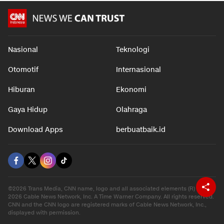
Nasional
Teknologi
Otomotif
Internasional
Hiburan
Ekonomi
Gaya Hidup
Olahraga
Download Apps
berbuatbaik.id
©2026 Trans Media, CNN name, logo and all associated elements (R) and ©
2026 Cable News Network, Inc. A Time Warner Company. All rights reserved.
CNN and the CNN logo are registered marks of Cable News Network, Inc.,
displayed with permission.