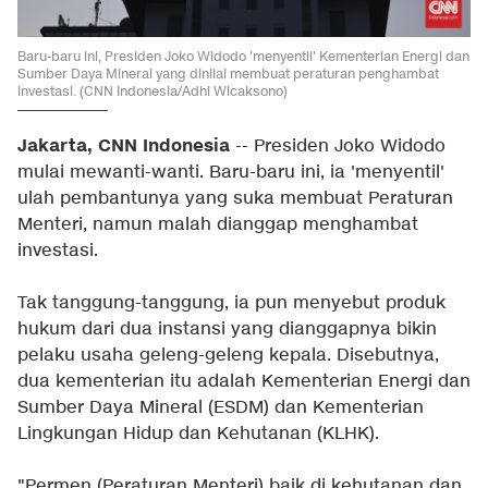
Baru-baru ini, Presiden Joko Widodo 'menyentil' Kementerian Energi dan
Sumber Daya Mineral yang dinilai membuat peraturan penghambat
investasi. (CNN Indonesia/Adhi Wicaksono)
Jakarta, CNN Indonesia
-- Presiden Joko Widodo
mulai mewanti-wanti. Baru-baru ini, ia 'menyentil'
ulah pembantunya yang suka membuat Peraturan
Menteri, namun malah dianggap menghambat
investasi.
Tak tanggung-tanggung, ia pun menyebut produk
hukum dari dua instansi yang dianggapnya bikin
pelaku usaha geleng-geleng kepala. Disebutnya,
dua kementerian itu adalah Kementerian Energi dan
Sumber Daya Mineral (ESDM) dan Kementerian
Lingkungan Hidup dan Kehutanan (KLHK).
"Permen (Peraturan Menteri) baik di kehutanan dan