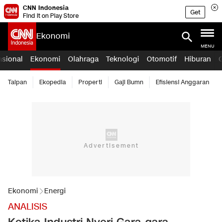
CNN Indonesia
Get
Find it on Play Store
Ekonomi
MENU
asional
Ekonomi
Olahraga
Teknologi
Otomotif
Hiburan
Taipan
Ekopedia
Properti
Gaji Bumn
Efisiensi Anggaran
Ekonomi
Energi
ANALISIS