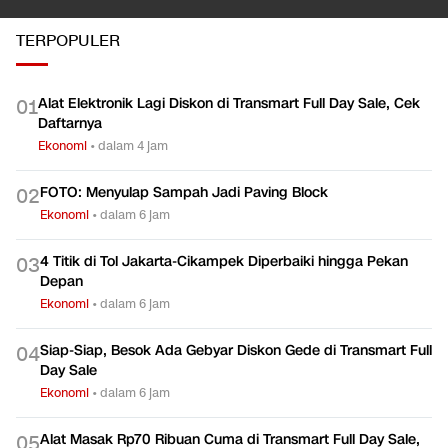
TERPOPULER
Alat Elektronik Lagi Diskon di Transmart Full Day Sale, Cek
0
1
Daftarnya
Ekonomi
•
dalam 4 jam
FOTO: Menyulap Sampah Jadi Paving Block
0
2
Ekonomi
•
dalam 6 jam
4 Titik di Tol Jakarta-Cikampek Diperbaiki hingga Pekan
0
3
Depan
Ekonomi
•
dalam 6 jam
Siap-Siap, Besok Ada Gebyar Diskon Gede di Transmart Full
0
4
Day Sale
Ekonomi
•
dalam 6 jam
Alat Masak Rp70 Ribuan Cuma di Transmart Full Day Sale,
0
5