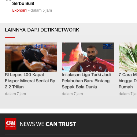
Serbu Bun!
Ekonomi
•
dalam 5 jam
LAINNYA DARI DETIKNETWORK
RI Lepas 100 Kapal
Ini alasan Liga Turki Jadi
7 Cara M
Ekspor Mineral Senilai Rp
Pelabuhan Baru Bintang
hingga D
2,2 Triliun
Sepak Bola Dunia
Rumah
dalam 7 jam
dalam 7 jam
dalam 7 j