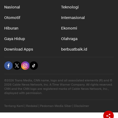
Nasional
Teknologi
Otomotif
Internasional
Hiburan
Ekonomi
Gaya Hidup
Olahraga
Download Apps
berbuatbaik.id
©2026 Trans Media, CNN name, logo and all associated elements (R) and ©
2026 Cable News Network, Inc. A Time Warner Company. All rights reserved.
CNN and the CNN logo are registered marks of Cable News Network, Inc.,
displayed with permission.
Tentang Kami
|
Redaksi
|
Pedoman Media Siber
|
Disclaimer