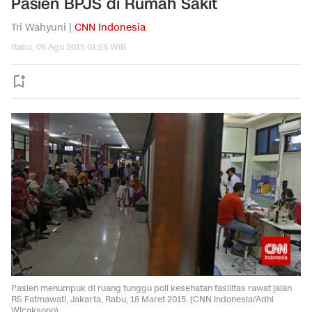
Pasien BPJS di Rumah Sakit
Tri Wahyuni |
CNN Indonesia
Rabu, 05 Agu 2015 01:55 WIB
Pasien menumpuk di ruang tunggu poli kesehatan fasilitas rawat jalan
RS Fatmawati, Jakarta, Rabu, 18 Maret 2015. (CNN Indonesia/Adhi
Wicaksono)