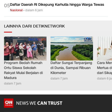
Daftar Daerah RI Dikepung Karhutla hingga Warga Tewas
0
5
Nasional
•
dalam 6 jam
LAINNYA DARI DETIKNETWORK
Program Bedah Rumah
Daftar Sungai Terpanjang
Cara Men
Ortu Siswa Sekolah
di Dunia, Sampai Ribuan
Mertua d
Rakyat Mulai Berjalan di
Kilometer
dari Sik
Madura
dalam 7 jam
dalam 6 j
dalam 7 jam