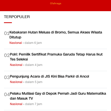
Olahraga
TERPOPULER
Kebakaran Hutan Meluas di Bromo, Semua Akses Wisata
0
1
Ditutup
Nasional
•
dalam 6 jam
Polri: Pemilik Sertifikat Pramuka Garuda Tetap Harus Ikut
0
2
Tes Seleksi
Nasional
•
dalam 4 jam
Pengunjung Acara di JIS Kini Bisa Parkir di Ancol
0
3
Nasional
•
dalam 5 jam
Pelaku Mutilasi Gay di Depok Pernah Jadi Guru Matematika
0
4
dan Masuk TV
Nasional
•
dalam 7 jam