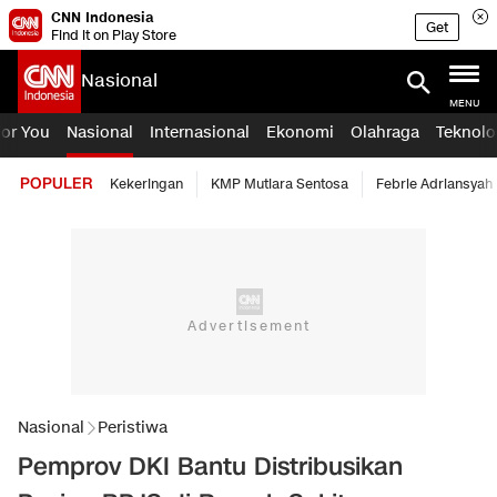
CNN Indonesia
Get
Find it on Play Store
Nasional
MENU
For You
Nasional
Internasional
Ekonomi
Olahraga
Teknolo
POPULER
Kekeringan
KMP Mutiara Sentosa
Febrie Adriansyah
Nasional
Peristiwa
Pemprov DKI Bantu Distribusikan