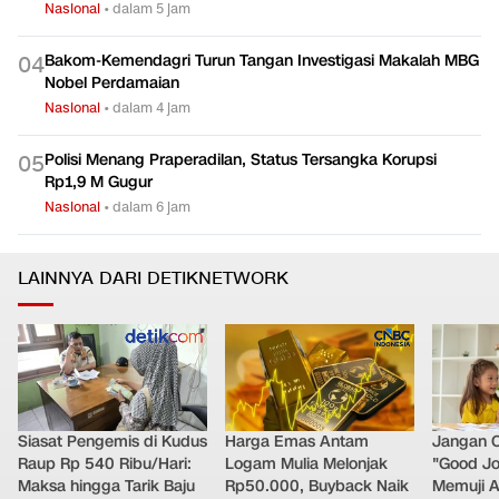
Nasional
•
dalam 5 jam
Bakom-Kemendagri Turun Tangan Investigasi Makalah MBG
0
4
Nobel Perdamaian
Nasional
•
dalam 4 jam
Polisi Menang Praperadilan, Status Tersangka Korupsi
0
5
Rp1,9 M Gugur
Nasional
•
dalam 6 jam
LAINNYA DARI DETIKNETWORK
Siasat Pengemis di Kudus
Harga Emas Antam
Jangan 
Raup Rp 540 Ribu/Hari:
Logam Mulia Melonjak
"Good Jo
Maksa hingga Tarik Baju
Rp50.000, Buyback Naik
Memuji A