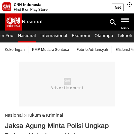
CNN Indonesia
Get
Find it on Play Store
Nasional
MENU
For You
Nasional
Internasional
Ekonomi
Olahraga
Teknolo
Kekeringan
KMP Mutiara Sentosa
Febrie Adriansyah
Efisiensi 
Nasional
Hukum & Kriminal
Jaksa Agung Minta Polisi Ungkap