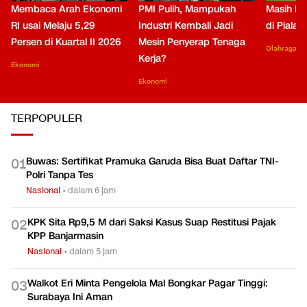
Membaca Arah Ekonomi
PMI Pulih, Mampukah
Masih Be
RI usai Melaju 5,29
Industri Kembali Jadi
di Piala
Persen di Kuartal II 2026
Mesin Penyerap Tenaga
Olahraga
Kerja?
Ekonomi
Ekonomi
TERPOPULER
Buwas: Sertifikat Pramuka Garuda Bisa Buat Daftar TNI-
0
1
Polri Tanpa Tes
Nasional
•
dalam 6 jam
KPK Sita Rp9,5 M dari Saksi Kasus Suap Restitusi Pajak
0
2
KPP Banjarmasin
Nasional
•
dalam 5 jam
Walkot Eri Minta Pengelola Mal Bongkar Pagar Tinggi:
0
3
Surabaya Ini Aman