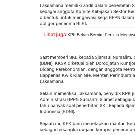
Laksamana memiliki andil dalam penerbitan S
sebagai anggota Komite Kebijakan Sektor Ke
dibentuk untuk mengawasi kerja BPPN dalam
obligor penerima BLBI.
Lihat juga:
KPK Belum Berniat Periksa Megawat
Saat memberi SKL kepada Sjamsul Nursalim, 
(BDNI), KKSK diketuai oleh Dorodjatun Kuntjor
Bidang Perekonomian, dengan anggota Mente
Bappenas Kwik Kian Gie, Menteri Perindustri
Laksamana.
Selain memeriksa Laksamana, penyidik KPK j
Administrasi BPPN Sumantri Slamet sebagai s
tahu banyak soal penerbitan SKL kepada Sjam
Indonesia (BDNI).
Sejauh ini, KPK baru menetapkan mantan Ke
sebagai tersangka dugaan korupsi penerbitan