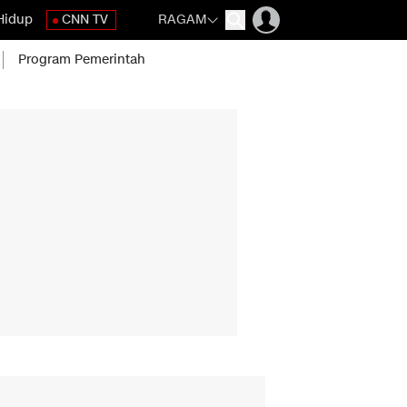
Hidup
CNN TV
RAGAM
Program Pemerintah