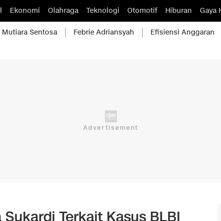
l
Ekonomi
Olahraga
Teknologi
Otomotif
Hiburan
Gaya 
Mutiara Sentosa
Febrie Adriansyah
Efisiensi Anggaran
Sukardi Terkait Kasus BLBI