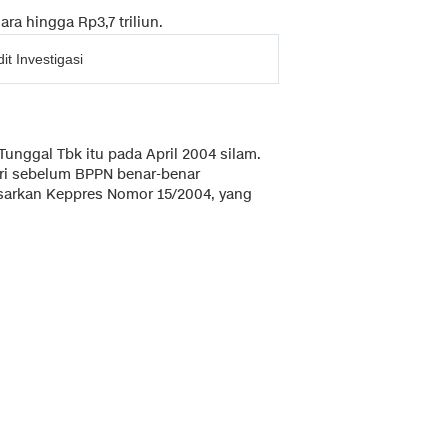
a hingga Rp3,7 triliun.
t Investigasi
unggal Tbk itu pada April 2004 silam.
ari sebelum BPPN benar-benar
asarkan Keppres Nomor 15/2004, yang