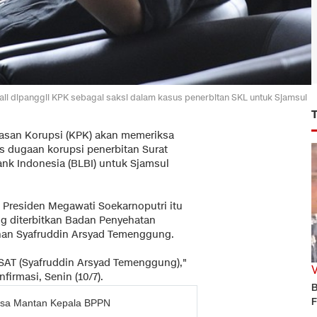
 dipanggil KPK sebagai saksi dalam kasus penerbitan SKL untuk Sjamsul
asan Korupsi (KPK) akan memeriksa
s dugaan korupsi penerbitan Surat
ank Indonesia (BLBI) untuk Sjamsul
 Presiden Megawati Soekarnoputri itu
ng diterbitkan Badan Penyehatan
nan Syafruddin Arsyad Temenggung.
 SAT (Syafruddin Arsyad Temenggung),"
firmasi, Senin (10/7).
B
F
iksa Mantan Kepala BPPN